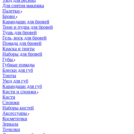
Уход для ресниц
Для снятия макияжа
Палетки
Брови
Карандаши для бровей
Тени и пудра для бровей
Тушь для бровей
Гель, воск для бровей
Помада для бровей
Краска и тинты
Наборы для бровей
Губы
Губные помады
Блески для губ
Тинты
Уход для губ
Карандаши для губ
Кисти и спонжи
Кисти
Спонжи
Наборы кистей
Аксессуары
Косметички
Зеркала
Точилки