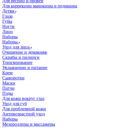
Для ресниц и бровей
Для коррекции маникюра и педикюра
Детям
Глаза
Губы
Ногти
Лицо
Наборы
Наборы
Уход для лица
Очищение и демакияж
Скрабы и пилинги
Тонизирование
Увлажнение и питание
Крем
Сыворотки
Маски
Патчи
Пэды
Для кожи вокруг глаз
Уход для губ
Для проблемной кожи
Антивозрастной уход
Наборы
Мезороллеры и массажеры