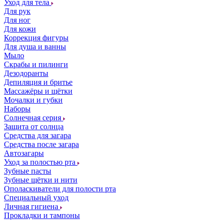
Уход для тела
Для рук
Для ног
Для кожи
Коррекция фигуры
Для душа и ванны
Мыло
Скрабы и пилинги
Дезодоранты
Депиляция и бритье
Массажёры и щётки
Мочалки и губки
Наборы
Солнечная серия
Защита от солнца
Средства для загара
Средства после загара
Автозагары
Уход за полостью рта
Зубные пасты
Зубные щётки и нити
Ополаскиватели для полости рта
Специальный уход
Личная гигиена
Прокладки и тампоны