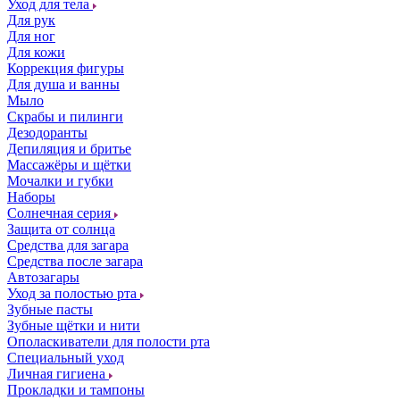
Уход для тела
Для рук
Для ног
Для кожи
Коррекция фигуры
Для душа и ванны
Мыло
Скрабы и пилинги
Дезодоранты
Депиляция и бритье
Массажёры и щётки
Мочалки и губки
Наборы
Солнечная серия
Защита от солнца
Средства для загара
Средства после загара
Автозагары
Уход за полостью рта
Зубные пасты
Зубные щётки и нити
Ополаскиватели для полости рта
Специальный уход
Личная гигиена
Прокладки и тампоны