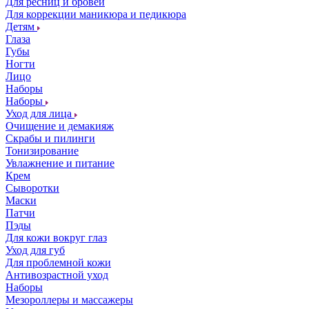
Для ресниц и бровей
Для коррекции маникюра и педикюра
Детям
Глаза
Губы
Ногти
Лицо
Наборы
Наборы
Уход для лица
Очищение и демакияж
Скрабы и пилинги
Тонизирование
Увлажнение и питание
Крем
Сыворотки
Маски
Патчи
Пэды
Для кожи вокруг глаз
Уход для губ
Для проблемной кожи
Антивозрастной уход
Наборы
Мезороллеры и массажеры