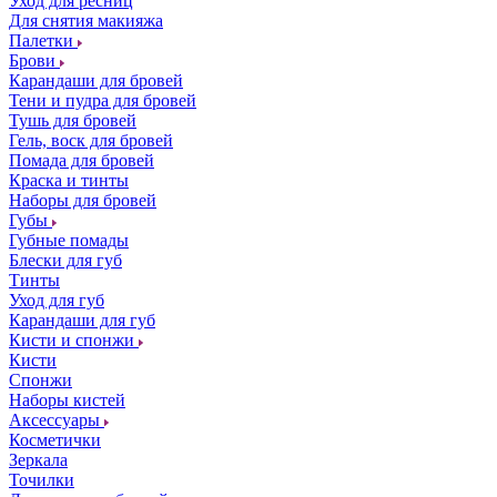
Уход для ресниц
Для снятия макияжа
Палетки
Брови
Карандаши для бровей
Тени и пудра для бровей
Тушь для бровей
Гель, воск для бровей
Помада для бровей
Краска и тинты
Наборы для бровей
Губы
Губные помады
Блески для губ
Тинты
Уход для губ
Карандаши для губ
Кисти и спонжи
Кисти
Спонжи
Наборы кистей
Аксессуары
Косметички
Зеркала
Точилки