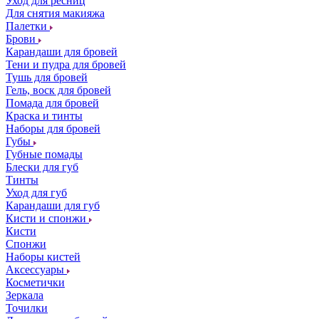
Уход для ресниц
Для снятия макияжа
Палетки
Брови
Карандаши для бровей
Тени и пудра для бровей
Тушь для бровей
Гель, воск для бровей
Помада для бровей
Краска и тинты
Наборы для бровей
Губы
Губные помады
Блески для губ
Тинты
Уход для губ
Карандаши для губ
Кисти и спонжи
Кисти
Спонжи
Наборы кистей
Аксессуары
Косметички
Зеркала
Точилки