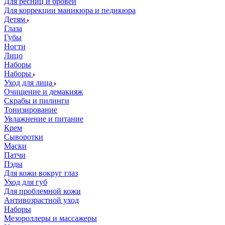
Для ресниц и бровей
Для коррекции маникюра и педикюра
Детям
Глаза
Губы
Ногти
Лицо
Наборы
Наборы
Уход для лица
Очищение и демакияж
Скрабы и пилинги
Тонизирование
Увлажнение и питание
Крем
Сыворотки
Маски
Патчи
Пэды
Для кожи вокруг глаз
Уход для губ
Для проблемной кожи
Антивозрастной уход
Наборы
Мезороллеры и массажеры