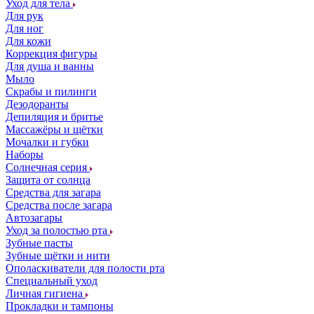
Уход для тела
Для рук
Для ног
Для кожи
Коррекция фигуры
Для душа и ванны
Мыло
Скрабы и пилинги
Дезодоранты
Депиляция и бритье
Массажёры и щётки
Мочалки и губки
Наборы
Солнечная серия
Защита от солнца
Средства для загара
Средства после загара
Автозагары
Уход за полостью рта
Зубные пасты
Зубные щётки и нити
Ополаскиватели для полости рта
Специальный уход
Личная гигиена
Прокладки и тампоны