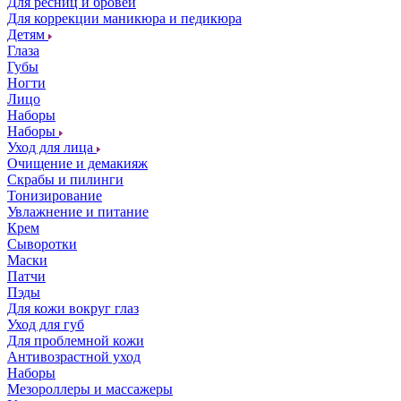
Для ресниц и бровей
Для коррекции маникюра и педикюра
Детям
Глаза
Губы
Ногти
Лицо
Наборы
Наборы
Уход для лица
Очищение и демакияж
Скрабы и пилинги
Тонизирование
Увлажнение и питание
Крем
Сыворотки
Маски
Патчи
Пэды
Для кожи вокруг глаз
Уход для губ
Для проблемной кожи
Антивозрастной уход
Наборы
Мезороллеры и массажеры