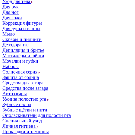
Уход для тела
Для рук
Для ног
Для кожи
Коррекция фигуры
Для душа и ванны
Мыло
Скрабы и пилинги
Дезодоранты
Депиляция и бритье
Массажёры и щётки
Мочалки и губки
Наборы
Солнечная серия
Защита от солнца
Средства для загара
Средства после загара
Автозагары
Уход за полостью рта
Зубные пасты
Зубные щётки и нити
Ополаскиватели для полости рта
Специальный уход
Личная гигиена
Прокладки и тампоны