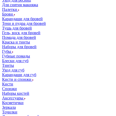
Уход для ресниц
Для снятия макияжа
Палетки
Брови
Карандаши для бровей
Тени и пудра для бровей
Тушь для бровей
Гель, воск для бровей
Помада для бровей
Краска и тинты
Наборы для бровей
Губы
Губные помады
Блески для губ
Тинты
Уход для губ
Карандаши для губ
Кисти и спонжи
Кисти
Спонжи
Наборы кистей
Аксессуары
Косметички
Зеркала
Точилки