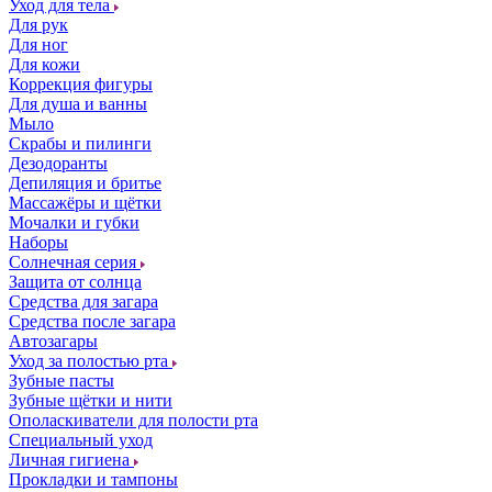
Уход для тела
Для рук
Для ног
Для кожи
Коррекция фигуры
Для душа и ванны
Мыло
Скрабы и пилинги
Дезодоранты
Депиляция и бритье
Массажёры и щётки
Мочалки и губки
Наборы
Солнечная серия
Защита от солнца
Средства для загара
Средства после загара
Автозагары
Уход за полостью рта
Зубные пасты
Зубные щётки и нити
Ополаскиватели для полости рта
Специальный уход
Личная гигиена
Прокладки и тампоны