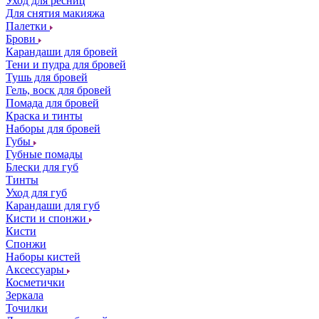
Уход для ресниц
Для снятия макияжа
Палетки
Брови
Карандаши для бровей
Тени и пудра для бровей
Тушь для бровей
Гель, воск для бровей
Помада для бровей
Краска и тинты
Наборы для бровей
Губы
Губные помады
Блески для губ
Тинты
Уход для губ
Карандаши для губ
Кисти и спонжи
Кисти
Спонжи
Наборы кистей
Аксессуары
Косметички
Зеркала
Точилки