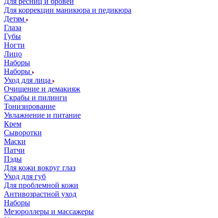
Для ресниц и бровей
Для коррекции маникюра и педикюра
Детям
Глаза
Губы
Ногти
Лицо
Наборы
Наборы
Уход для лица
Очищение и демакияж
Скрабы и пилинги
Тонизирование
Увлажнение и питание
Крем
Сыворотки
Маски
Патчи
Пэды
Для кожи вокруг глаз
Уход для губ
Для проблемной кожи
Антивозрастной уход
Наборы
Мезороллеры и массажеры