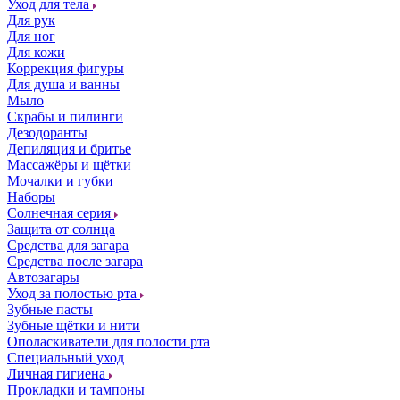
Уход для тела
Для рук
Для ног
Для кожи
Коррекция фигуры
Для душа и ванны
Мыло
Скрабы и пилинги
Дезодоранты
Депиляция и бритье
Массажёры и щётки
Мочалки и губки
Наборы
Солнечная серия
Защита от солнца
Средства для загара
Средства после загара
Автозагары
Уход за полостью рта
Зубные пасты
Зубные щётки и нити
Ополаскиватели для полости рта
Специальный уход
Личная гигиена
Прокладки и тампоны