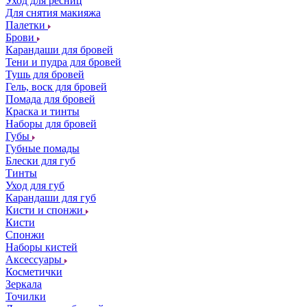
Уход для ресниц
Для снятия макияжа
Палетки
Брови
Карандаши для бровей
Тени и пудра для бровей
Тушь для бровей
Гель, воск для бровей
Помада для бровей
Краска и тинты
Наборы для бровей
Губы
Губные помады
Блески для губ
Тинты
Уход для губ
Карандаши для губ
Кисти и спонжи
Кисти
Спонжи
Наборы кистей
Аксессуары
Косметички
Зеркала
Точилки