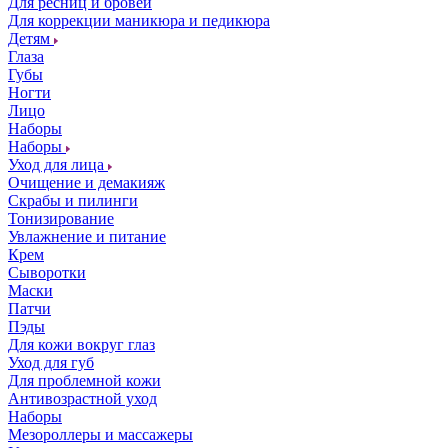
Для ресниц и бровей
Для коррекции маникюра и педикюра
Детям
Глаза
Губы
Ногти
Лицо
Наборы
Наборы
Уход для лица
Очищение и демакияж
Скрабы и пилинги
Тонизирование
Увлажнение и питание
Крем
Сыворотки
Маски
Патчи
Пэды
Для кожи вокруг глаз
Уход для губ
Для проблемной кожи
Антивозрастной уход
Наборы
Мезороллеры и массажеры