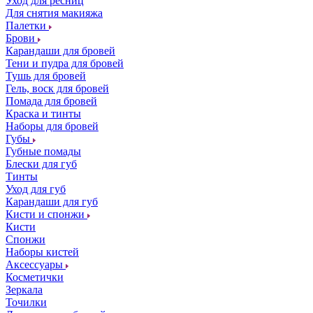
Уход для ресниц
Для снятия макияжа
Палетки
Брови
Карандаши для бровей
Тени и пудра для бровей
Тушь для бровей
Гель, воск для бровей
Помада для бровей
Краска и тинты
Наборы для бровей
Губы
Губные помады
Блески для губ
Тинты
Уход для губ
Карандаши для губ
Кисти и спонжи
Кисти
Спонжи
Наборы кистей
Аксессуары
Косметички
Зеркала
Точилки