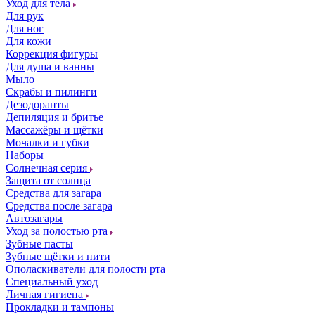
Уход для тела
Для рук
Для ног
Для кожи
Коррекция фигуры
Для душа и ванны
Мыло
Скрабы и пилинги
Дезодоранты
Депиляция и бритье
Массажёры и щётки
Мочалки и губки
Наборы
Солнечная серия
Защита от солнца
Средства для загара
Средства после загара
Автозагары
Уход за полостью рта
Зубные пасты
Зубные щётки и нити
Ополаскиватели для полости рта
Специальный уход
Личная гигиена
Прокладки и тампоны