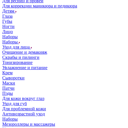
Для ресниц и бровей
Для коррекции маникюра и педикюра
Детям
Глаза
Губы
Ногти
Лицо
Наборы
Наборы
Уход для лица
Очищение и демакияж
Скрабы и пилинги
Тонизирование
Увлажнение и питание
Крем
Сыворотки
Маски
Патчи
Пэды
Для кожи вокруг глаз
Уход для губ
Для проблемной кожи
Антивозрастной уход
Наборы
Мезороллеры и массажеры