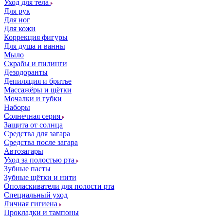
Уход для тела
Для рук
Для ног
Для кожи
Коррекция фигуры
Для душа и ванны
Мыло
Скрабы и пилинги
Дезодоранты
Депиляция и бритье
Массажёры и щётки
Мочалки и губки
Наборы
Солнечная серия
Защита от солнца
Средства для загара
Средства после загара
Автозагары
Уход за полостью рта
Зубные пасты
Зубные щётки и нити
Ополаскиватели для полости рта
Специальный уход
Личная гигиена
Прокладки и тампоны