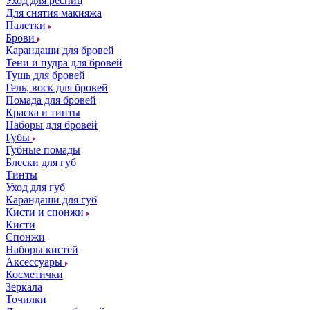
Уход для ресниц
Для снятия макияжа
Палетки
Брови
Карандаши для бровей
Тени и пудра для бровей
Тушь для бровей
Гель, воск для бровей
Помада для бровей
Краска и тинты
Наборы для бровей
Губы
Губные помады
Блески для губ
Тинты
Уход для губ
Карандаши для губ
Кисти и спонжи
Кисти
Спонжи
Наборы кистей
Аксессуары
Косметички
Зеркала
Точилки