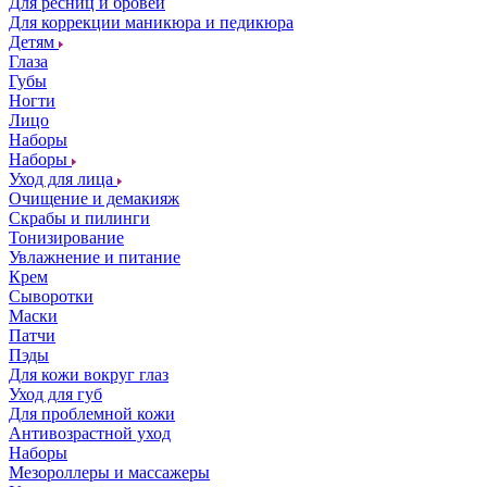
Для ресниц и бровей
Для коррекции маникюра и педикюра
Детям
Глаза
Губы
Ногти
Лицо
Наборы
Наборы
Уход для лица
Очищение и демакияж
Скрабы и пилинги
Тонизирование
Увлажнение и питание
Крем
Сыворотки
Маски
Патчи
Пэды
Для кожи вокруг глаз
Уход для губ
Для проблемной кожи
Антивозрастной уход
Наборы
Мезороллеры и массажеры