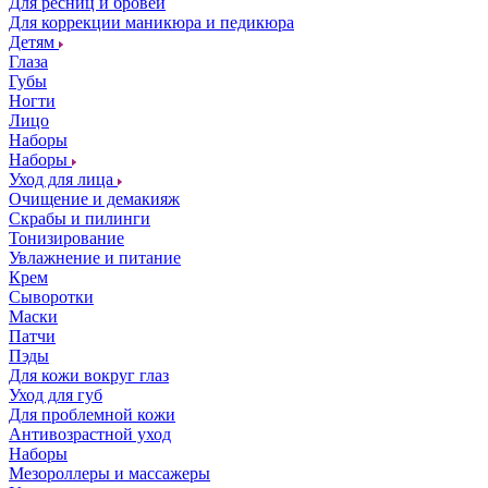
Для ресниц и бровей
Для коррекции маникюра и педикюра
Детям
Глаза
Губы
Ногти
Лицо
Наборы
Наборы
Уход для лица
Очищение и демакияж
Скрабы и пилинги
Тонизирование
Увлажнение и питание
Крем
Сыворотки
Маски
Патчи
Пэды
Для кожи вокруг глаз
Уход для губ
Для проблемной кожи
Антивозрастной уход
Наборы
Мезороллеры и массажеры