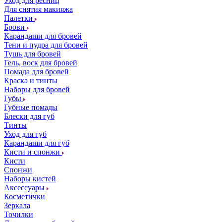
Уход для ресниц
Для снятия макияжа
Палетки
Брови
Карандаши для бровей
Тени и пудра для бровей
Тушь для бровей
Гель, воск для бровей
Помада для бровей
Краска и тинты
Наборы для бровей
Губы
Губные помады
Блески для губ
Тинты
Уход для губ
Карандаши для губ
Кисти и спонжи
Кисти
Спонжи
Наборы кистей
Аксессуары
Косметички
Зеркала
Точилки