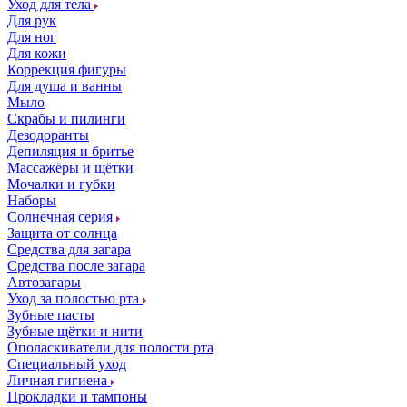
Уход для тела
Для рук
Для ног
Для кожи
Коррекция фигуры
Для душа и ванны
Мыло
Скрабы и пилинги
Дезодоранты
Депиляция и бритье
Массажёры и щётки
Мочалки и губки
Наборы
Солнечная серия
Защита от солнца
Средства для загара
Средства после загара
Автозагары
Уход за полостью рта
Зубные пасты
Зубные щётки и нити
Ополаскиватели для полости рта
Специальный уход
Личная гигиена
Прокладки и тампоны