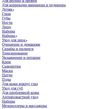
Для ресниц и бровей
Для коррекции маникюра и педикюра
Детям
Глаза
Губы
Ногти
Лицо
Наборы
Наборы
Уход для лица
Очищение и демакияж
Скрабы и пилинги
Тонизирование
Увлажнение и питание
Крем
Сыворотки
Маски
Патчи
Пэды
Для кожи вокруг глаз
Уход для губ
Для проблемной кожи
Антивозрастной уход
Наборы
Мезороллеры и массажеры