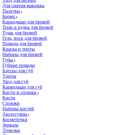
Уход для ресниц
Для снятия макияжа
Палетки
Брови
Карандаши для бровей
Тени и пудра для бровей
Тушь для бровей
Гель, воск для бровей
Помада для бровей
Краска и тинты
Наборы для бровей
Губы
Губные помады
Блески для губ
Тинты
Уход для губ
Карандаши для губ
Кисти и спонжи
Кисти
Спонжи
Наборы кистей
Аксессуары
Косметички
Зеркала
Точилки