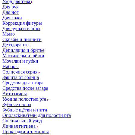
Уход для тела
Для рук
Для ног
Для кожи
Коррекция фигуры
Для душа и ванны
Мыло
Скрабы и пилинги
Дезодоранты
Депиляция и бритье
Массажёры и щётки
Мочалки и губки
Наборы
Солнечная серия
Защита от солнца
Средства для загара
Средства после загара
Автозагары
Уход за полостью рта
Зубные пасты
Зубные щётки и нити
Ополаскиватели для полости рта
Специальный уход
Личная гигиена
Прокладки и тампоны