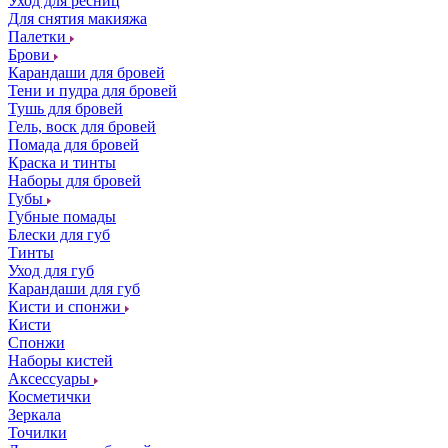
Уход для ресниц
Для снятия макияжа
Палетки
Брови
Карандаши для бровей
Тени и пудра для бровей
Тушь для бровей
Гель, воск для бровей
Помада для бровей
Краска и тинты
Наборы для бровей
Губы
Губные помады
Блески для губ
Тинты
Уход для губ
Карандаши для губ
Кисти и спонжи
Кисти
Спонжи
Наборы кистей
Аксессуары
Косметички
Зеркала
Точилки