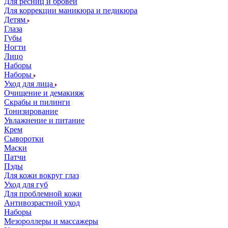
Для ресниц и бровей
Для коррекции маникюра и педикюра
Детям
Глаза
Губы
Ногти
Лицо
Наборы
Наборы
Уход для лица
Очищение и демакияж
Скрабы и пилинги
Тонизирование
Увлажнение и питание
Крем
Сыворотки
Маски
Патчи
Пэды
Для кожи вокруг глаз
Уход для губ
Для проблемной кожи
Антивозрастной уход
Наборы
Мезороллеры и массажеры