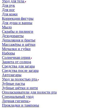
Уход для тела
Для рук
Для ног
Для кожи
Коррекция фигуры
Для душа и ванны
Мыло
Скрабы и пилинги
Дезодоранты
Депиляция и бритье
Массажёры и щётки
Мочалки и губки
Наборы
Солнечная серия
Защита от солнца
Средства для загара
Средства после загара
Автозагары
Уход за полостью рта
Зубные пасты
Зубные щётки и нити
Ополаскиватели для полости рта
Специальный уход
Личная гигиена
Прокладки и тампоны