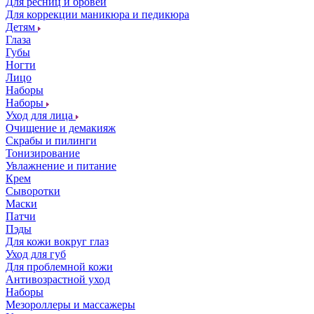
Для ресниц и бровей
Для коррекции маникюра и педикюра
Детям
Глаза
Губы
Ногти
Лицо
Наборы
Наборы
Уход для лица
Очищение и демакияж
Скрабы и пилинги
Тонизирование
Увлажнение и питание
Крем
Сыворотки
Маски
Патчи
Пэды
Для кожи вокруг глаз
Уход для губ
Для проблемной кожи
Антивозрастной уход
Наборы
Мезороллеры и массажеры