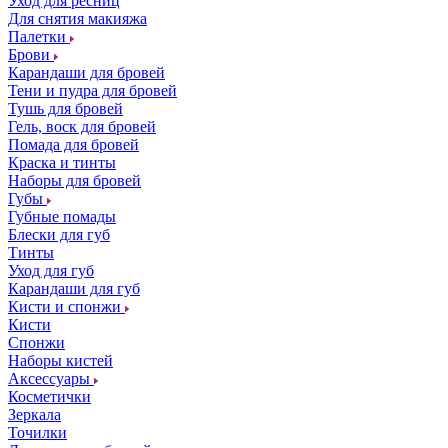
Уход для ресниц
Для снятия макияжа
Палетки
Брови
Карандаши для бровей
Тени и пудра для бровей
Тушь для бровей
Гель, воск для бровей
Помада для бровей
Краска и тинты
Наборы для бровей
Губы
Губные помады
Блески для губ
Тинты
Уход для губ
Карандаши для губ
Кисти и спонжи
Кисти
Спонжи
Наборы кистей
Аксессуары
Косметички
Зеркала
Точилки