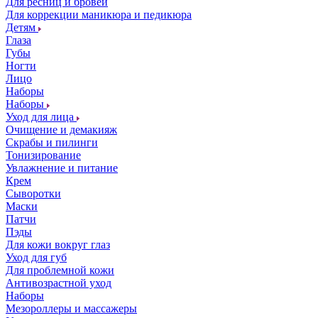
Для ресниц и бровей
Для коррекции маникюра и педикюра
Детям
Глаза
Губы
Ногти
Лицо
Наборы
Наборы
Уход для лица
Очищение и демакияж
Скрабы и пилинги
Тонизирование
Увлажнение и питание
Крем
Сыворотки
Маски
Патчи
Пэды
Для кожи вокруг глаз
Уход для губ
Для проблемной кожи
Антивозрастной уход
Наборы
Мезороллеры и массажеры