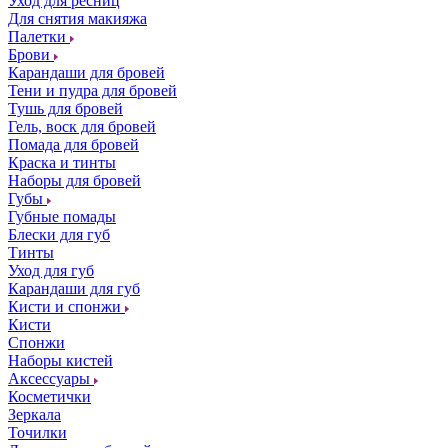
Уход для ресниц
Для снятия макияжа
Палетки
Брови
Карандаши для бровей
Тени и пудра для бровей
Тушь для бровей
Гель, воск для бровей
Помада для бровей
Краска и тинты
Наборы для бровей
Губы
Губные помады
Блески для губ
Тинты
Уход для губ
Карандаши для губ
Кисти и спонжи
Кисти
Спонжи
Наборы кистей
Аксессуары
Косметички
Зеркала
Точилки