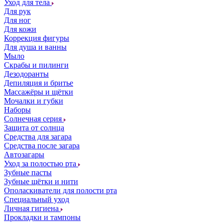
Уход для тела
Для рук
Для ног
Для кожи
Коррекция фигуры
Для душа и ванны
Мыло
Скрабы и пилинги
Дезодоранты
Депиляция и бритье
Массажёры и щётки
Мочалки и губки
Наборы
Солнечная серия
Защита от солнца
Средства для загара
Средства после загара
Автозагары
Уход за полостью рта
Зубные пасты
Зубные щётки и нити
Ополаскиватели для полости рта
Специальный уход
Личная гигиена
Прокладки и тампоны