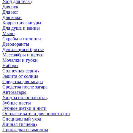
Уход для тела
Для рук
Для ног
Для кожи
Коррекция фигуры
Для душа и ванны
Мыло
Скрабы и пилинги
Дезодоранты
Депиляция и бритье
Массажёры и щётки
Мочалки и губки
Наборы
Солнечная серия
Защита от солнца
Средства для загара
Средства после загара
Автозагары
Уход за полостью рта
Зубные пасты
Зубные щётки и нити
Ополаскиватели для полости рта
Специальный уход
Личная гигиена
Прокладки и тампоны