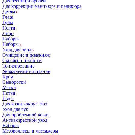
Для ресниц и бровей
Для коррекции маникюра и педикюра
Детям
Глаза
Губы
Ногти
Лицо
Наборы
Наборы
Уход для лица
Очищение и демакияж
Скрабы и пилинги
Тонизирование
Увлажнение и питание
Крем
Сыворотки
Маски
Патчи
Пэды
Для кожи вокруг глаз
Уход для губ
Для проблемной кожи
Антивозрастной уход
Наборы
Мезороллеры и массажеры