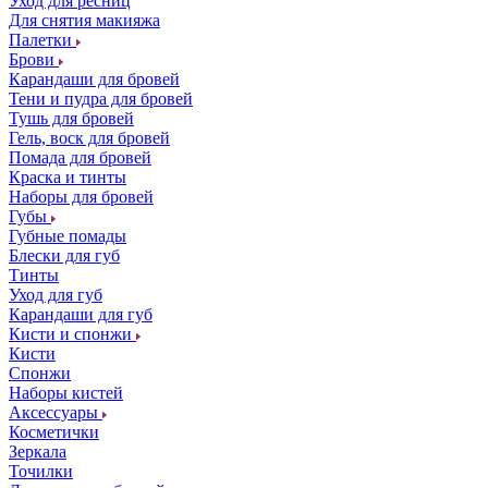
Уход для ресниц
Для снятия макияжа
Палетки
Брови
Карандаши для бровей
Тени и пудра для бровей
Тушь для бровей
Гель, воск для бровей
Помада для бровей
Краска и тинты
Наборы для бровей
Губы
Губные помады
Блески для губ
Тинты
Уход для губ
Карандаши для губ
Кисти и спонжи
Кисти
Спонжи
Наборы кистей
Аксессуары
Косметички
Зеркала
Точилки