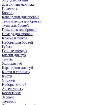
Уход для ресниц
Для снятия макияжа
Палетки
Брови
Карандаши для бровей
Тени и пудра для бровей
Тушь для бровей
Гель, воск для бровей
Помада для бровей
Краска и тинты
Наборы для бровей
Губы
Губные помады
Блески для губ
Тинты
Уход для губ
Карандаши для губ
Кисти и спонжи
Кисти
Спонжи
Наборы кистей
Аксессуары
Косметички
Зеркала
Точилки