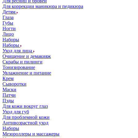
Для ресниц и бровей
Для коррекции маникюра и педикюра
Детям
Глаза
Губы
Ногти
Лицо
Наборы
Наборы
Уход для лица
Очищение и демакияж
Скрабы и пилинги
Тонизирование
Увлажнение и питание
Крем
Сыворотки
Маски
Патчи
Пэды
Для кожи вокруг глаз
Уход для губ
Для проблемной кожи
Антивозрастной уход
Наборы
Мезороллеры и массажеры