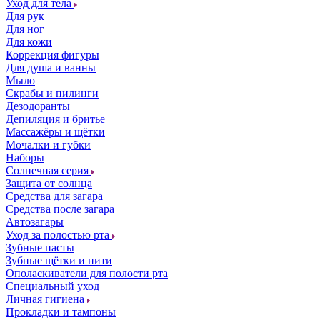
Уход для тела
Для рук
Для ног
Для кожи
Коррекция фигуры
Для душа и ванны
Мыло
Скрабы и пилинги
Дезодоранты
Депиляция и бритье
Массажёры и щётки
Мочалки и губки
Наборы
Солнечная серия
Защита от солнца
Средства для загара
Средства после загара
Автозагары
Уход за полостью рта
Зубные пасты
Зубные щётки и нити
Ополаскиватели для полости рта
Специальный уход
Личная гигиена
Прокладки и тампоны