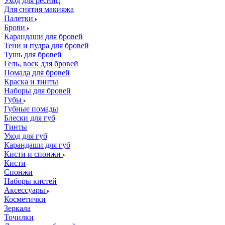
Уход для ресниц
Для снятия макияжа
Палетки
Брови
Карандаши для бровей
Тени и пудра для бровей
Тушь для бровей
Гель, воск для бровей
Помада для бровей
Краска и тинты
Наборы для бровей
Губы
Губные помады
Блески для губ
Тинты
Уход для губ
Карандаши для губ
Кисти и спонжи
Кисти
Спонжи
Наборы кистей
Аксессуары
Косметички
Зеркала
Точилки