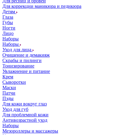
Для ресниц и бровей
Для коррекции маникюра и педикюра
Детям
Глаза
Губы
Ногти
Лицо
Наборы
Наборы
Уход для лица
Очищение и демакияж
Скрабы и пилинги
Тонизирование
Увлажнение и питание
Крем
Сыворотки
Маски
Патчи
Пэды
Для кожи вокруг глаз
Уход для губ
Для проблемной кожи
Антивозрастной уход
Наборы
Мезороллеры и массажеры