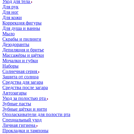
Уход для тела
Для рук
Для ног
Для кожи
Коррекция фигуры
Для душа и ванны
Мыло
Скрабы и пилинги
Дезодоранты
Депиляция и бритье
Массажёры и щётки
Мочалки и губки
Наборы
Солнечная серия
Защита от солнца
Средства для загара
Средства после загара
Автозагары
Уход за полостью рта
Зубные пасты
Зубные щётки и нити
Ополаскиватели для полости рта
Специальный уход
Личная гигиена
Прокладки и тампоны