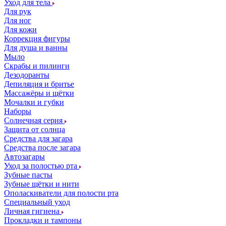
Уход для тела
Для рук
Для ног
Для кожи
Коррекция фигуры
Для душа и ванны
Мыло
Скрабы и пилинги
Дезодоранты
Депиляция и бритье
Массажёры и щётки
Мочалки и губки
Наборы
Солнечная серия
Защита от солнца
Средства для загара
Средства после загара
Автозагары
Уход за полостью рта
Зубные пасты
Зубные щётки и нити
Ополаскиватели для полости рта
Специальный уход
Личная гигиена
Прокладки и тампоны