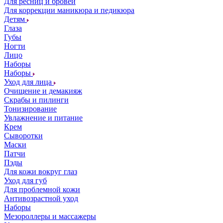
Для ресниц и бровей
Для коррекции маникюра и педикюра
Детям
Глаза
Губы
Ногти
Лицо
Наборы
Наборы
Уход для лица
Очищение и демакияж
Скрабы и пилинги
Тонизирование
Увлажнение и питание
Крем
Сыворотки
Маски
Патчи
Пэды
Для кожи вокруг глаз
Уход для губ
Для проблемной кожи
Антивозрастной уход
Наборы
Мезороллеры и массажеры