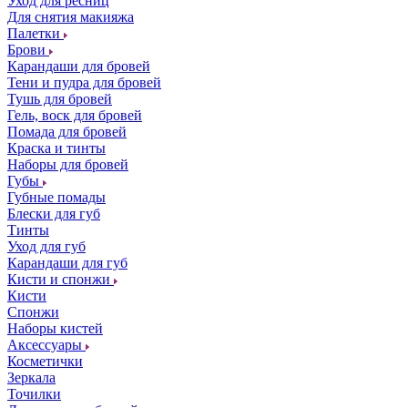
Уход для ресниц
Для снятия макияжа
Палетки
Брови
Карандаши для бровей
Тени и пудра для бровей
Тушь для бровей
Гель, воск для бровей
Помада для бровей
Краска и тинты
Наборы для бровей
Губы
Губные помады
Блески для губ
Тинты
Уход для губ
Карандаши для губ
Кисти и спонжи
Кисти
Спонжи
Наборы кистей
Аксессуары
Косметички
Зеркала
Точилки