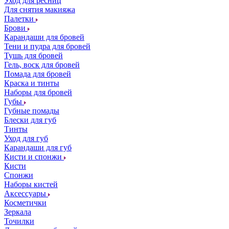
Уход для ресниц
Для снятия макияжа
Палетки
Брови
Карандаши для бровей
Тени и пудра для бровей
Тушь для бровей
Гель, воск для бровей
Помада для бровей
Краска и тинты
Наборы для бровей
Губы
Губные помады
Блески для губ
Тинты
Уход для губ
Карандаши для губ
Кисти и спонжи
Кисти
Спонжи
Наборы кистей
Аксессуары
Косметички
Зеркала
Точилки