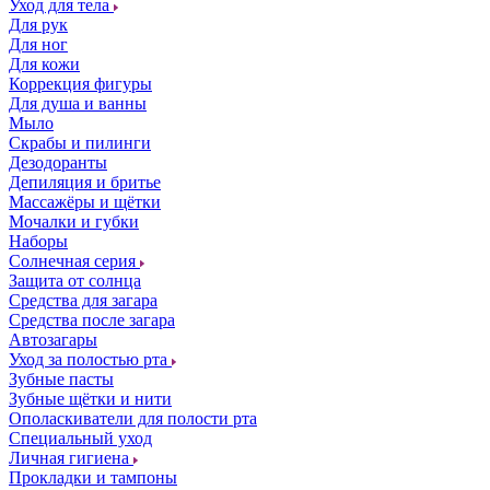
Уход для тела
Для рук
Для ног
Для кожи
Коррекция фигуры
Для душа и ванны
Мыло
Скрабы и пилинги
Дезодоранты
Депиляция и бритье
Массажёры и щётки
Мочалки и губки
Наборы
Солнечная серия
Защита от солнца
Средства для загара
Средства после загара
Автозагары
Уход за полостью рта
Зубные пасты
Зубные щётки и нити
Ополаскиватели для полости рта
Специальный уход
Личная гигиена
Прокладки и тампоны