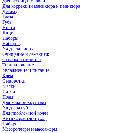
Для ресниц и бровей
Для коррекции маникюра и педикюра
Детям
Глаза
Губы
Ногти
Лицо
Наборы
Наборы
Уход для лица
Очищение и демакияж
Скрабы и пилинги
Тонизирование
Увлажнение и питание
Крем
Сыворотки
Маски
Патчи
Пэды
Для кожи вокруг глаз
Уход для губ
Для проблемной кожи
Антивозрастной уход
Наборы
Мезороллеры и массажеры