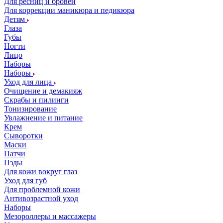
Для ресниц и бровей
Для коррекции маникюра и педикюра
Детям
Глаза
Губы
Ногти
Лицо
Наборы
Наборы
Уход для лица
Очищение и демакияж
Скрабы и пилинги
Тонизирование
Увлажнение и питание
Крем
Сыворотки
Маски
Патчи
Пэды
Для кожи вокруг глаз
Уход для губ
Для проблемной кожи
Антивозрастной уход
Наборы
Мезороллеры и массажеры