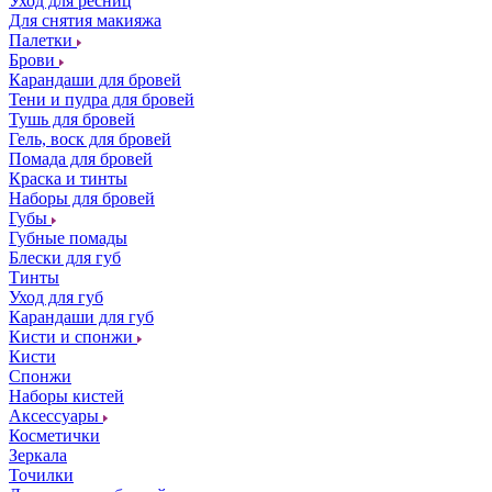
Уход для ресниц
Для снятия макияжа
Палетки
Брови
Карандаши для бровей
Тени и пудра для бровей
Тушь для бровей
Гель, воск для бровей
Помада для бровей
Краска и тинты
Наборы для бровей
Губы
Губные помады
Блески для губ
Тинты
Уход для губ
Карандаши для губ
Кисти и спонжи
Кисти
Спонжи
Наборы кистей
Аксессуары
Косметички
Зеркала
Точилки