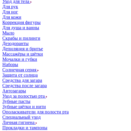
Уход для тела
Для рук
Для ног
Для кожи
Коррекция фигуры
Для душа и ванны
Мыло
Скрабы и пилинги
Дезодоранты
Депиляция и бритье
Массажёры и щётки
Мочалки и губки
Наборы
Солнечная серия
Защита от солнца
Средства для загара
Средства после загара
Автозагары
Уход за полостью рта
Зубные пасты
Зубные щётки и нити
Ополаскиватели для полости рта
Специальный уход
Личная гигиена
Прокладки и тампоны