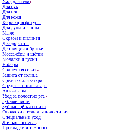
Уход для тела
Для рук
Для ног
Для кожи
Коррекция фигуры
Для душа и ванны
Мыло
Скрабы и пилинги
Дезодоранты
Депиляция и бритье
Массажёры и щётки
Мочалки и губки
Наборы
Солнечная серия
Защита от солнца
Средства для загара
Средства после загара
Автозагары
Уход за полостью рта
Зубные пасты
Зубные щётки и нити
Ополаскиватели для полости рта
Специальный уход
Личная гигиена
Прокладки и тампоны