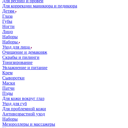
Для ресниц и бровей
Для коррекции маникюра и педикюра
Детям
Глаза
Губы
Ногти
Лицо
Наборы
Наборы
Уход для лица
Очищение и демакияж
Скрабы и пилинги
Тонизирование
Увлажнение и питание
Крем
Сыворотки
Маски
Патчи
Пэды
Для кожи вокруг глаз
Уход для губ
Для проблемной кожи
Антивозрастной уход
Наборы
Мезороллеры и массажеры