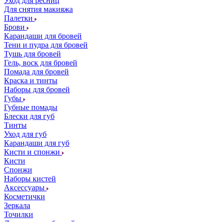
Уход для ресниц
Для снятия макияжа
Палетки
Брови
Карандаши для бровей
Тени и пудра для бровей
Тушь для бровей
Гель, воск для бровей
Помада для бровей
Краска и тинты
Наборы для бровей
Губы
Губные помады
Блески для губ
Тинты
Уход для губ
Карандаши для губ
Кисти и спонжи
Кисти
Спонжи
Наборы кистей
Аксессуары
Косметички
Зеркала
Точилки