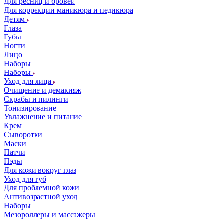
Для ресниц и бровей
Для коррекции маникюра и педикюра
Детям
Глаза
Губы
Ногти
Лицо
Наборы
Наборы
Уход для лица
Очищение и демакияж
Скрабы и пилинги
Тонизирование
Увлажнение и питание
Крем
Сыворотки
Маски
Патчи
Пэды
Для кожи вокруг глаз
Уход для губ
Для проблемной кожи
Антивозрастной уход
Наборы
Мезороллеры и массажеры