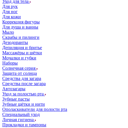
Уход для тела
Для рук
Для ног
Для кожи
Коррекция фигуры
Для душа и ванны
Мыло
Скрабы и пилинги
Дезодоранты
Депиляция и бритье
Массажёры и щётки
Мочалки и губки
Наборы
Солнечная серия
Защита от солнца
Средства для загара
Средства после загара
Автозагары
Уход за полостью рта
Зубные пасты
Зубные щётки и нити
Ополаскиватели для полости рта
Специальный уход
Личная гигиена
Прокладки и тампоны