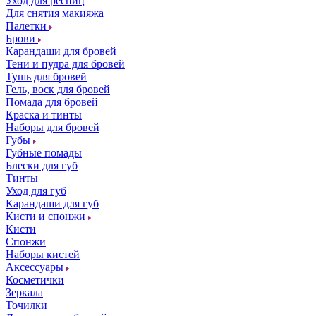
Уход для ресниц
Для снятия макияжа
Палетки
Брови
Карандаши для бровей
Тени и пудра для бровей
Тушь для бровей
Гель, воск для бровей
Помада для бровей
Краска и тинты
Наборы для бровей
Губы
Губные помады
Блески для губ
Тинты
Уход для губ
Карандаши для губ
Кисти и спонжи
Кисти
Спонжи
Наборы кистей
Аксессуары
Косметички
Зеркала
Точилки