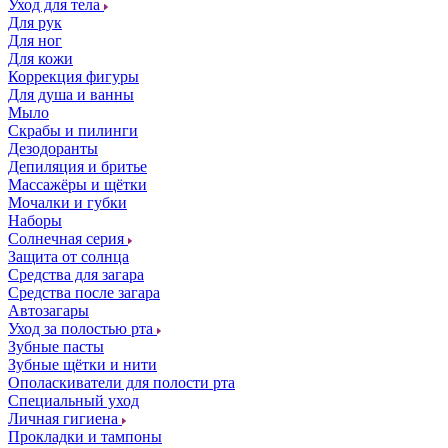
Уход для тела
Для рук
Для ног
Для кожи
Коррекция фигуры
Для душа и ванны
Мыло
Скрабы и пилинги
Дезодоранты
Депиляция и бритье
Массажёры и щётки
Мочалки и губки
Наборы
Солнечная серия
Защита от солнца
Средства для загара
Средства после загара
Автозагары
Уход за полостью рта
Зубные пасты
Зубные щётки и нити
Ополаскиватели для полости рта
Специальный уход
Личная гигиена
Прокладки и тампоны