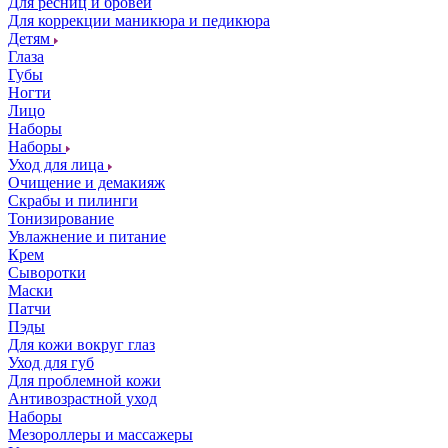
Для ресниц и бровей
Для коррекции маникюра и педикюра
Детям
Глаза
Губы
Ногти
Лицо
Наборы
Наборы
Уход для лица
Очищение и демакияж
Скрабы и пилинги
Тонизирование
Увлажнение и питание
Крем
Сыворотки
Маски
Патчи
Пэды
Для кожи вокруг глаз
Уход для губ
Для проблемной кожи
Антивозрастной уход
Наборы
Мезороллеры и массажеры