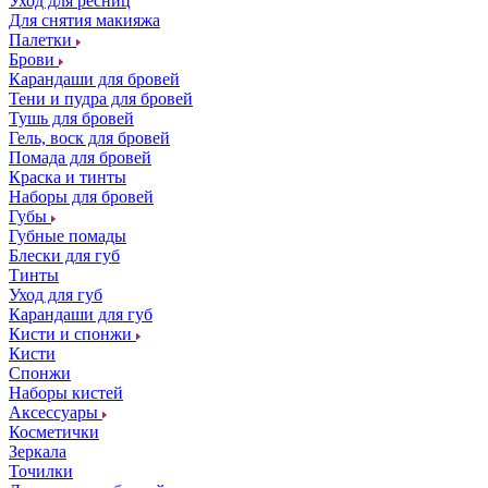
Уход для ресниц
Для снятия макияжа
Палетки
Брови
Карандаши для бровей
Тени и пудра для бровей
Тушь для бровей
Гель, воск для бровей
Помада для бровей
Краска и тинты
Наборы для бровей
Губы
Губные помады
Блески для губ
Тинты
Уход для губ
Карандаши для губ
Кисти и спонжи
Кисти
Спонжи
Наборы кистей
Аксессуары
Косметички
Зеркала
Точилки