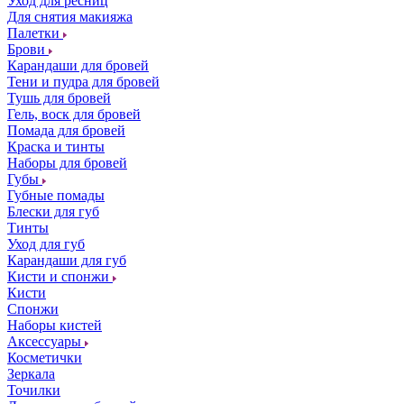
Уход для ресниц
Для снятия макияжа
Палетки
Брови
Карандаши для бровей
Тени и пудра для бровей
Тушь для бровей
Гель, воск для бровей
Помада для бровей
Краска и тинты
Наборы для бровей
Губы
Губные помады
Блески для губ
Тинты
Уход для губ
Карандаши для губ
Кисти и спонжи
Кисти
Спонжи
Наборы кистей
Аксессуары
Косметички
Зеркала
Точилки