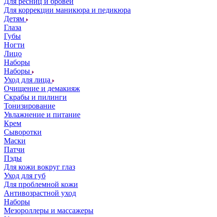
Для ресниц и бровей
Для коррекции маникюра и педикюра
Детям
Глаза
Губы
Ногти
Лицо
Наборы
Наборы
Уход для лица
Очищение и демакияж
Скрабы и пилинги
Тонизирование
Увлажнение и питание
Крем
Сыворотки
Маски
Патчи
Пэды
Для кожи вокруг глаз
Уход для губ
Для проблемной кожи
Антивозрастной уход
Наборы
Мезороллеры и массажеры