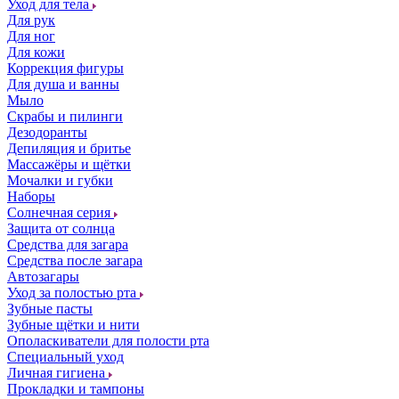
Уход для тела
Для рук
Для ног
Для кожи
Коррекция фигуры
Для душа и ванны
Мыло
Скрабы и пилинги
Дезодоранты
Депиляция и бритье
Массажёры и щётки
Мочалки и губки
Наборы
Солнечная серия
Защита от солнца
Средства для загара
Средства после загара
Автозагары
Уход за полостью рта
Зубные пасты
Зубные щётки и нити
Ополаскиватели для полости рта
Специальный уход
Личная гигиена
Прокладки и тампоны