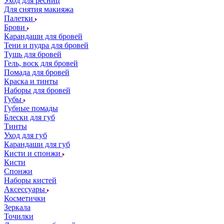
Уход для ресниц
Для снятия макияжа
Палетки
Брови
Карандаши для бровей
Тени и пудра для бровей
Тушь для бровей
Гель, воск для бровей
Помада для бровей
Краска и тинты
Наборы для бровей
Губы
Губные помады
Блески для губ
Тинты
Уход для губ
Карандаши для губ
Кисти и спонжи
Кисти
Спонжи
Наборы кистей
Аксессуары
Косметички
Зеркала
Точилки