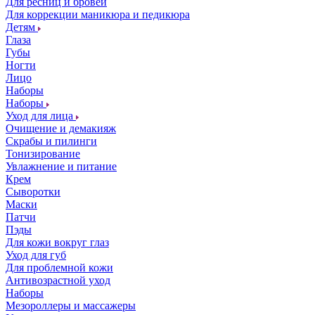
Для ресниц и бровей
Для коррекции маникюра и педикюра
Детям
Глаза
Губы
Ногти
Лицо
Наборы
Наборы
Уход для лица
Очищение и демакияж
Скрабы и пилинги
Тонизирование
Увлажнение и питание
Крем
Сыворотки
Маски
Патчи
Пэды
Для кожи вокруг глаз
Уход для губ
Для проблемной кожи
Антивозрастной уход
Наборы
Мезороллеры и массажеры