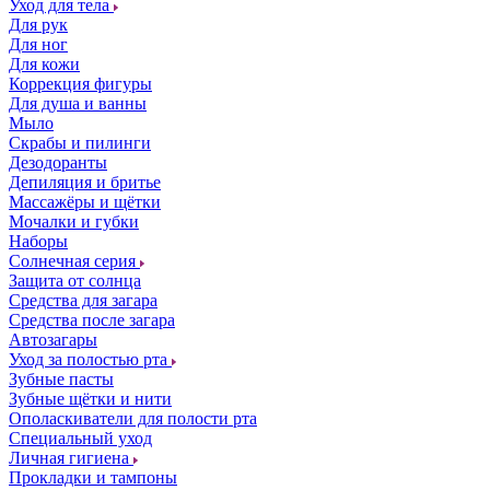
Уход для тела
Для рук
Для ног
Для кожи
Коррекция фигуры
Для душа и ванны
Мыло
Скрабы и пилинги
Дезодоранты
Депиляция и бритье
Массажёры и щётки
Мочалки и губки
Наборы
Солнечная серия
Защита от солнца
Средства для загара
Средства после загара
Автозагары
Уход за полостью рта
Зубные пасты
Зубные щётки и нити
Ополаскиватели для полости рта
Специальный уход
Личная гигиена
Прокладки и тампоны