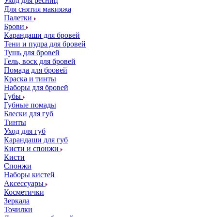
Уход для ресниц
Для снятия макияжа
Палетки
Брови
Карандаши для бровей
Тени и пудра для бровей
Тушь для бровей
Гель, воск для бровей
Помада для бровей
Краска и тинты
Наборы для бровей
Губы
Губные помады
Блески для губ
Тинты
Уход для губ
Карандаши для губ
Кисти и спонжи
Кисти
Спонжи
Наборы кистей
Аксессуары
Косметички
Зеркала
Точилки