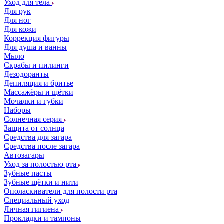
Уход для тела
Для рук
Для ног
Для кожи
Коррекция фигуры
Для душа и ванны
Мыло
Скрабы и пилинги
Дезодоранты
Депиляция и бритье
Массажёры и щётки
Мочалки и губки
Наборы
Солнечная серия
Защита от солнца
Средства для загара
Средства после загара
Автозагары
Уход за полостью рта
Зубные пасты
Зубные щётки и нити
Ополаскиватели для полости рта
Специальный уход
Личная гигиена
Прокладки и тампоны