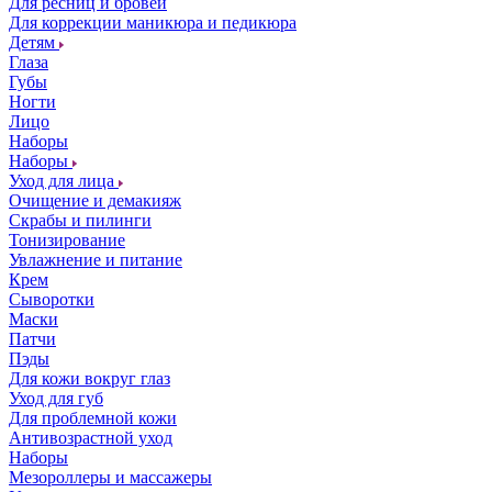
Для ресниц и бровей
Для коррекции маникюра и педикюра
Детям
Глаза
Губы
Ногти
Лицо
Наборы
Наборы
Уход для лица
Очищение и демакияж
Скрабы и пилинги
Тонизирование
Увлажнение и питание
Крем
Сыворотки
Маски
Патчи
Пэды
Для кожи вокруг глаз
Уход для губ
Для проблемной кожи
Антивозрастной уход
Наборы
Мезороллеры и массажеры