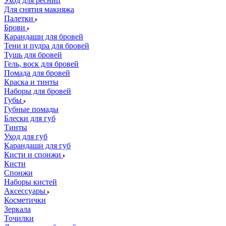
Уход для ресниц
Для снятия макияжа
Палетки
Брови
Карандаши для бровей
Тени и пудра для бровей
Тушь для бровей
Гель, воск для бровей
Помада для бровей
Краска и тинты
Наборы для бровей
Губы
Губные помады
Блески для губ
Тинты
Уход для губ
Карандаши для губ
Кисти и спонжи
Кисти
Спонжи
Наборы кистей
Аксессуары
Косметички
Зеркала
Точилки