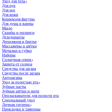
Уход для тела
Для рук
Для ног
Для кожи
Коррекция фигуры
Для душа и ванны
Мыло
Скрабы и пилинги
Дезодоранты
Депиляция и бритье
Массажёры и щётки
Мочалки и губки
Наборы
Солнечная серия
Защита от солнца
Средства для загара
Средства после загара
Автозагары
Уход за полостью рта
Зубные пасты
Зубные щётки и нити
Ополаскиватели для полости рта
Специальный уход
Личная гигиена
Прокладки и тампоны