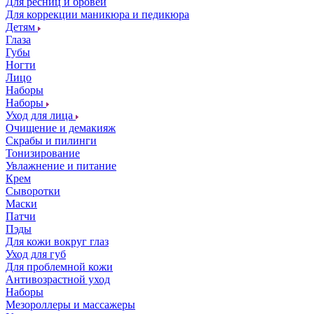
Для ресниц и бровей
Для коррекции маникюра и педикюра
Детям
Глаза
Губы
Ногти
Лицо
Наборы
Наборы
Уход для лица
Очищение и демакияж
Скрабы и пилинги
Тонизирование
Увлажнение и питание
Крем
Сыворотки
Маски
Патчи
Пэды
Для кожи вокруг глаз
Уход для губ
Для проблемной кожи
Антивозрастной уход
Наборы
Мезороллеры и массажеры