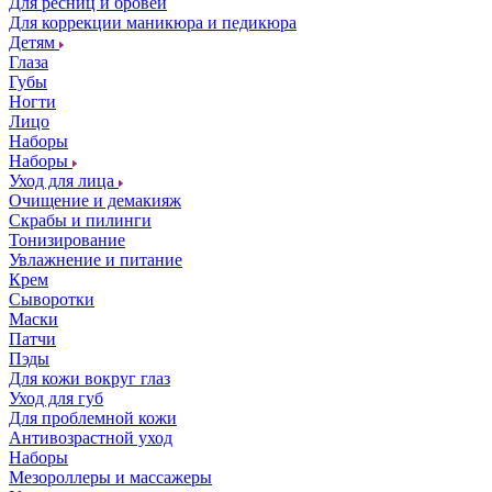
Для ресниц и бровей
Для коррекции маникюра и педикюра
Детям
Глаза
Губы
Ногти
Лицо
Наборы
Наборы
Уход для лица
Очищение и демакияж
Скрабы и пилинги
Тонизирование
Увлажнение и питание
Крем
Сыворотки
Маски
Патчи
Пэды
Для кожи вокруг глаз
Уход для губ
Для проблемной кожи
Антивозрастной уход
Наборы
Мезороллеры и массажеры