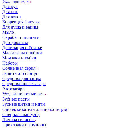
Уход для тела
Для рук
Для ног
Для кожи
Коррекция фигуры
Для душа и ванны
Мыло
Скрабы и пилинги
Дезодоранты
Депиляция и бритье
Массажёры и щётки
Мочалки и губки
Наборы
Солнечная серия
Защита от солнца
Средства для загара
Средства после загара
Автозагары
Уход за полостью рта
Зубные пасты
Зубные щётки и нити
Ополаскиватели для полости рта
Специальный уход
Личная гигиена
Прокладки и тампоны