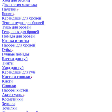
Уход для ресниц
Для снятия макияжа
Палетки
Брови
Карандаши для бровей
Тени и пудра для бровей
Тушь для бровей
Гель, воск для бровей
Помада для бровей
Краска и тинты
Наборы для бровей
Губы
Губные помады
Блески для губ
Тинты
Уход для губ
Карандаши для губ
Кисти и спонжи
Кисти
Спонжи
Наборы кистей
Аксессуары
Косметички
Зеркала
Точилки