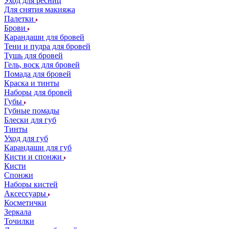
Уход для ресниц
Для снятия макияжа
Палетки
Брови
Карандаши для бровей
Тени и пудра для бровей
Тушь для бровей
Гель, воск для бровей
Помада для бровей
Краска и тинты
Наборы для бровей
Губы
Губные помады
Блески для губ
Тинты
Уход для губ
Карандаши для губ
Кисти и спонжи
Кисти
Спонжи
Наборы кистей
Аксессуары
Косметички
Зеркала
Точилки