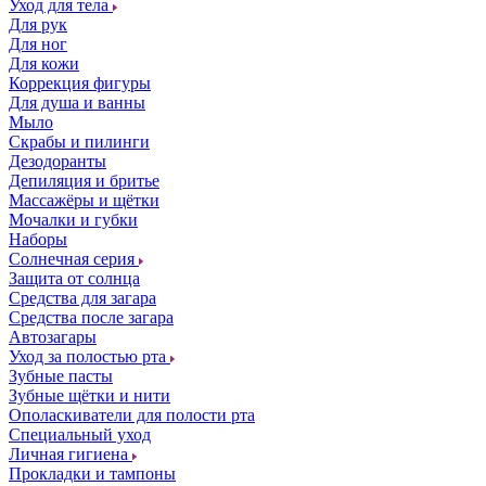
Уход для тела
Для рук
Для ног
Для кожи
Коррекция фигуры
Для душа и ванны
Мыло
Скрабы и пилинги
Дезодоранты
Депиляция и бритье
Массажёры и щётки
Мочалки и губки
Наборы
Солнечная серия
Защита от солнца
Средства для загара
Средства после загара
Автозагары
Уход за полостью рта
Зубные пасты
Зубные щётки и нити
Ополаскиватели для полости рта
Специальный уход
Личная гигиена
Прокладки и тампоны