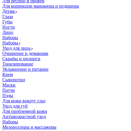
Для ресниц и бровей
Для коррекции маникюра и педикюра
Детям
Глаза
Губы
Ногти
Лицо
Наборы
Наборы
Уход для лица
Очищение и демакияж
Скрабы и пилинги
Тонизирование
Увлажнение и питание
Крем
Сыворотки
Маски
Патчи
Пэды
Для кожи вокруг глаз
Уход для губ
Для проблемной кожи
Антивозрастной уход
Наборы
Мезороллеры и массажеры