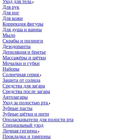
Уход для тела
Для рук
Для ног
Для кожи
Коррекция фигуры
Для душа и ванны
Мыло
Скрабы и пилинги
Дезодоранты
Депиляция и бритье
Массажёры и щётки
Мочалки и губки
Наборы
Солнечная серия
Защита от солнца
Средства для загара
Средства после загара
Автозагары
Уход за полостью рта
Зубные пасты
Зубные щётки и нити
Ополаскиватели для полости рта
Специальный уход
Личная гигиена
Прокладки и тампоны