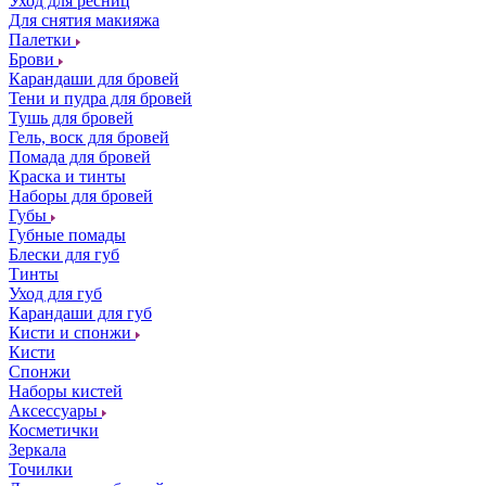
Уход для ресниц
Для снятия макияжа
Палетки
Брови
Карандаши для бровей
Тени и пудра для бровей
Тушь для бровей
Гель, воск для бровей
Помада для бровей
Краска и тинты
Наборы для бровей
Губы
Губные помады
Блески для губ
Тинты
Уход для губ
Карандаши для губ
Кисти и спонжи
Кисти
Спонжи
Наборы кистей
Аксессуары
Косметички
Зеркала
Точилки