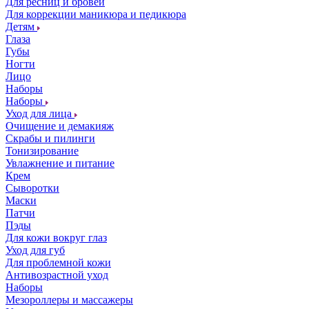
Для ресниц и бровей
Для коррекции маникюра и педикюра
Детям
Глаза
Губы
Ногти
Лицо
Наборы
Наборы
Уход для лица
Очищение и демакияж
Скрабы и пилинги
Тонизирование
Увлажнение и питание
Крем
Сыворотки
Маски
Патчи
Пэды
Для кожи вокруг глаз
Уход для губ
Для проблемной кожи
Антивозрастной уход
Наборы
Мезороллеры и массажеры