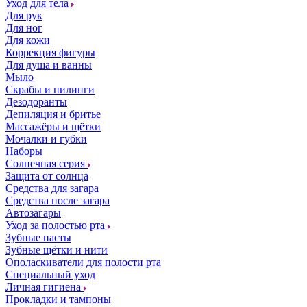
Уход для тела
Для рук
Для ног
Для кожи
Коррекция фигуры
Для душа и ванны
Мыло
Скрабы и пилинги
Дезодоранты
Депиляция и бритье
Массажёры и щётки
Мочалки и губки
Наборы
Солнечная серия
Защита от солнца
Средства для загара
Средства после загара
Автозагары
Уход за полостью рта
Зубные пасты
Зубные щётки и нити
Ополаскиватели для полости рта
Специальный уход
Личная гигиена
Прокладки и тампоны