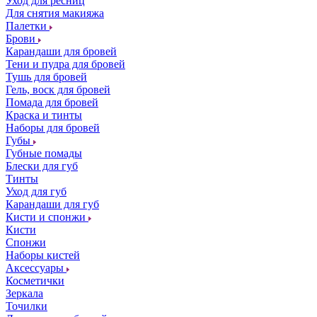
Уход для ресниц
Для снятия макияжа
Палетки
Брови
Карандаши для бровей
Тени и пудра для бровей
Тушь для бровей
Гель, воск для бровей
Помада для бровей
Краска и тинты
Наборы для бровей
Губы
Губные помады
Блески для губ
Тинты
Уход для губ
Карандаши для губ
Кисти и спонжи
Кисти
Спонжи
Наборы кистей
Аксессуары
Косметички
Зеркала
Точилки