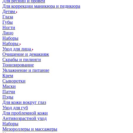
Для ресниц и бровей
Для коррекции маникюра и педикюра
Детям
Глаза
Губы
Ногти
Лицо
Наборы
Наборы
Уход для лица
Очищение и демакияж
Скрабы и пилинги
Тонизирование
Увлажнение и питание
Крем
Сыворотки
Маски
Патчи
Пэды
Для кожи вокруг глаз
Уход для губ
Для проблемной кожи
Антивозрастной уход
Наборы
Мезороллеры и массажеры