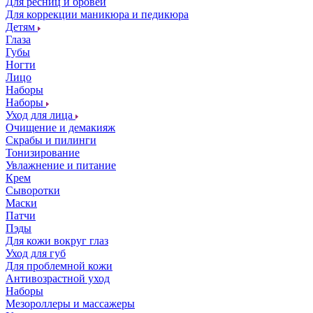
Для ресниц и бровей
Для коррекции маникюра и педикюра
Детям
Глаза
Губы
Ногти
Лицо
Наборы
Наборы
Уход для лица
Очищение и демакияж
Скрабы и пилинги
Тонизирование
Увлажнение и питание
Крем
Сыворотки
Маски
Патчи
Пэды
Для кожи вокруг глаз
Уход для губ
Для проблемной кожи
Антивозрастной уход
Наборы
Мезороллеры и массажеры