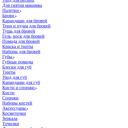
Уход для ресниц
Для снятия макияжа
Палетки
Брови
Карандаши для бровей
Тени и пудра для бровей
Тушь для бровей
Гель, воск для бровей
Помада для бровей
Краска и тинты
Наборы для бровей
Губы
Губные помады
Блески для губ
Тинты
Уход для губ
Карандаши для губ
Кисти и спонжи
Кисти
Спонжи
Наборы кистей
Аксессуары
Косметички
Зеркала
Точилки