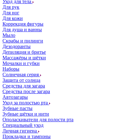
Уход для тела
Для рук
Для ног
Для кожи
Коррекция фигуры
Для душа и ванны
Мыло
Скрабы и пилинги
Дезодоранты
Депиляция и бритье
Массажёры и щётки
Мочалки и губки
Наборы
Солнечная серия
Защита от солнца
Средства для загара
Средства после загара
Автозагары
Уход за полостью рта
Зубные пасты
Зубные щётки и нити
Ополаскиватели для полости рта
Специальный уход
Личная гигиена
Прокладки и тампоны