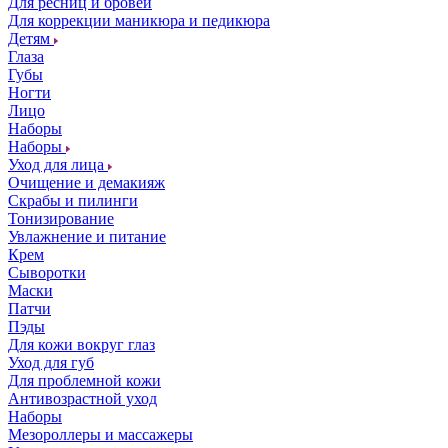
Для ресниц и бровей
Для коррекции маникюра и педикюра
Детям
Глаза
Губы
Ногти
Лицо
Наборы
Наборы
Уход для лица
Очищение и демакияж
Скрабы и пилинги
Тонизирование
Увлажнение и питание
Крем
Сыворотки
Маски
Патчи
Пэды
Для кожи вокруг глаз
Уход для губ
Для проблемной кожи
Антивозрастной уход
Наборы
Мезороллеры и массажеры