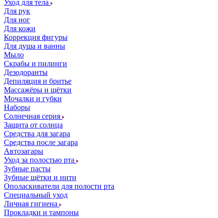
Уход для тела
Для рук
Для ног
Для кожи
Коррекция фигуры
Для душа и ванны
Мыло
Скрабы и пилинги
Дезодоранты
Депиляция и бритье
Массажёры и щётки
Мочалки и губки
Наборы
Солнечная серия
Защита от солнца
Средства для загара
Средства после загара
Автозагары
Уход за полостью рта
Зубные пасты
Зубные щётки и нити
Ополаскиватели для полости рта
Специальный уход
Личная гигиена
Прокладки и тампоны