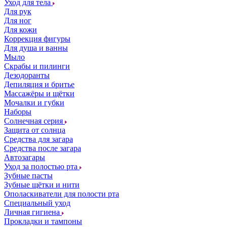
Уход для тела
Для рук
Для ног
Для кожи
Коррекция фигуры
Для душа и ванны
Мыло
Скрабы и пилинги
Дезодоранты
Депиляция и бритье
Массажёры и щётки
Мочалки и губки
Наборы
Солнечная серия
Защита от солнца
Средства для загара
Средства после загара
Автозагары
Уход за полостью рта
Зубные пасты
Зубные щётки и нити
Ополаскиватели для полости рта
Специальный уход
Личная гигиена
Прокладки и тампоны