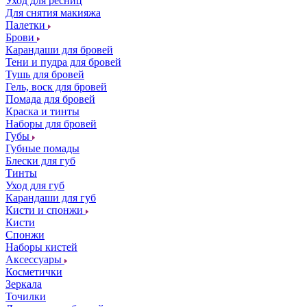
Уход для ресниц
Для снятия макияжа
Палетки
Брови
Карандаши для бровей
Тени и пудра для бровей
Тушь для бровей
Гель, воск для бровей
Помада для бровей
Краска и тинты
Наборы для бровей
Губы
Губные помады
Блески для губ
Тинты
Уход для губ
Карандаши для губ
Кисти и спонжи
Кисти
Спонжи
Наборы кистей
Аксессуары
Косметички
Зеркала
Точилки