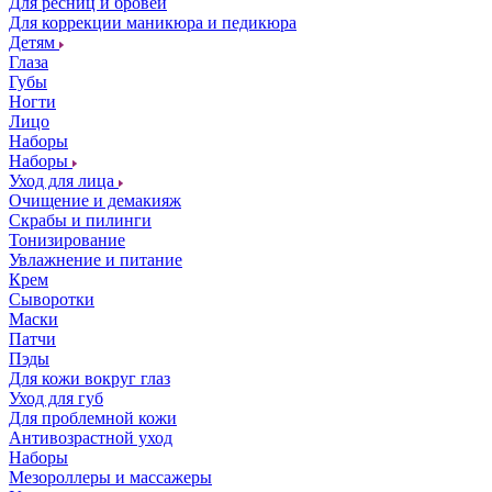
Для ресниц и бровей
Для коррекции маникюра и педикюра
Детям
Глаза
Губы
Ногти
Лицо
Наборы
Наборы
Уход для лица
Очищение и демакияж
Скрабы и пилинги
Тонизирование
Увлажнение и питание
Крем
Сыворотки
Маски
Патчи
Пэды
Для кожи вокруг глаз
Уход для губ
Для проблемной кожи
Антивозрастной уход
Наборы
Мезороллеры и массажеры