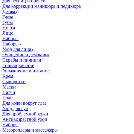
Для ресниц и бровей
Для коррекции маникюра и педикюра
Детям
Глаза
Губы
Ногти
Лицо
Наборы
Наборы
Уход для лица
Очищение и демакияж
Скрабы и пилинги
Тонизирование
Увлажнение и питание
Крем
Сыворотки
Маски
Патчи
Пэды
Для кожи вокруг глаз
Уход для губ
Для проблемной кожи
Антивозрастной уход
Наборы
Мезороллеры и массажеры