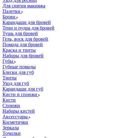
Уход для ресниц
Для снятия макияжа
Палетки
Брови
Карандаши для бровей
Тени и пудра для бровей
Тушь для бровей
Гель, воск для бровей
Помада для бровей
Краска и тинты
Наборы для бровей
Губы
Губные помады
Блески для губ
Тинты
Уход для губ
Карандаши для губ
Кисти и спонжи
Кисти
Спонжи
Наборы кистей
Аксессуары
Косметички
Зеркала
Точилки