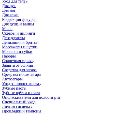
Уход для тела
Для рук
Для ног
Для кожи
Коррекция фигуры
Для душа и ванны
Мыло
Скрабы и пилинги
Дезодоранты
Депиляция и бритье
Массажёры и щётки
Мочалки и губки
Наборы
Солнечная серия
Защита от солнца
Средства для загара
Средства после загара
Автозагары
Уход за полостью рта
Зубные пасты
Зубные щётки и нити
Ополаскиватели для полости рта
Специальный уход
Личная гигиена
Прокладки и тампоны