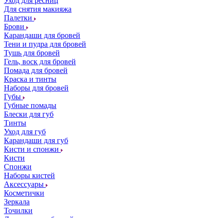
Уход для ресниц
Для снятия макияжа
Палетки
Брови
Карандаши для бровей
Тени и пудра для бровей
Тушь для бровей
Гель, воск для бровей
Помада для бровей
Краска и тинты
Наборы для бровей
Губы
Губные помады
Блески для губ
Тинты
Уход для губ
Карандаши для губ
Кисти и спонжи
Кисти
Спонжи
Наборы кистей
Аксессуары
Косметички
Зеркала
Точилки