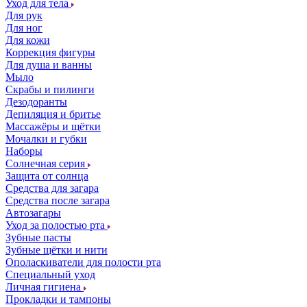
Уход для тела
Для рук
Для ног
Для кожи
Коррекция фигуры
Для душа и ванны
Мыло
Скрабы и пилинги
Дезодоранты
Депиляция и бритье
Массажёры и щётки
Мочалки и губки
Наборы
Солнечная серия
Защита от солнца
Средства для загара
Средства после загара
Автозагары
Уход за полостью рта
Зубные пасты
Зубные щётки и нити
Ополаскиватели для полости рта
Специальный уход
Личная гигиена
Прокладки и тампоны