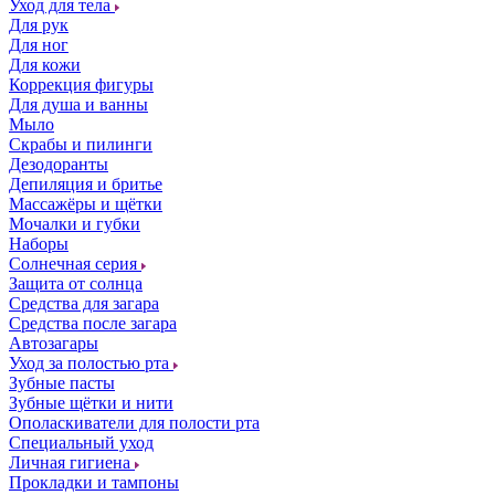
Уход для тела
Для рук
Для ног
Для кожи
Коррекция фигуры
Для душа и ванны
Мыло
Скрабы и пилинги
Дезодоранты
Депиляция и бритье
Массажёры и щётки
Мочалки и губки
Наборы
Солнечная серия
Защита от солнца
Средства для загара
Средства после загара
Автозагары
Уход за полостью рта
Зубные пасты
Зубные щётки и нити
Ополаскиватели для полости рта
Специальный уход
Личная гигиена
Прокладки и тампоны