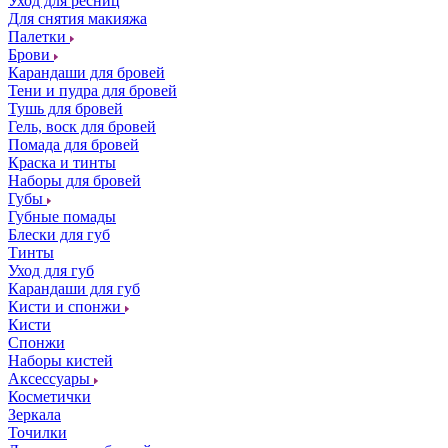
Уход для ресниц
Для снятия макияжа
Палетки
Брови
Карандаши для бровей
Тени и пудра для бровей
Тушь для бровей
Гель, воск для бровей
Помада для бровей
Краска и тинты
Наборы для бровей
Губы
Губные помады
Блески для губ
Тинты
Уход для губ
Карандаши для губ
Кисти и спонжи
Кисти
Спонжи
Наборы кистей
Аксессуары
Косметички
Зеркала
Точилки