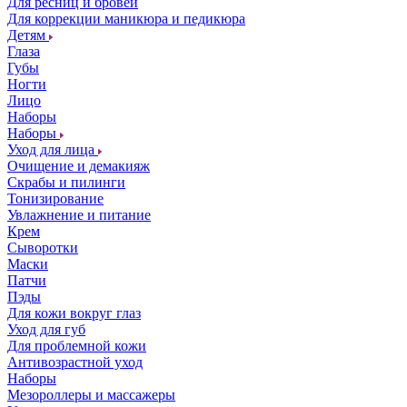
Для ресниц и бровей
Для коррекции маникюра и педикюра
Детям
Глаза
Губы
Ногти
Лицо
Наборы
Наборы
Уход для лица
Очищение и демакияж
Скрабы и пилинги
Тонизирование
Увлажнение и питание
Крем
Сыворотки
Маски
Патчи
Пэды
Для кожи вокруг глаз
Уход для губ
Для проблемной кожи
Антивозрастной уход
Наборы
Мезороллеры и массажеры