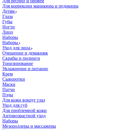
Для ресниц и бровей
Для коррекции маникюра и педикюра
Детям
Глаза
Губы
Ногти
Лицо
Наборы
Наборы
Уход для лица
Очищение и демакияж
Скрабы и пилинги
Тонизирование
Увлажнение и питание
Крем
Сыворотки
Маски
Патчи
Пэды
Для кожи вокруг глаз
Уход для губ
Для проблемной кожи
Антивозрастной уход
Наборы
Мезороллеры и массажеры