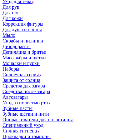
Уход для тела
Для рук
Для ног
Для кожи
Коррекция фигуры
Для душа и ванны
Мыло
Скрабы и пилинги
Дезодоранты
Депиляция и бритье
Массажёры и щётки
Мочалки и губки
Наборы
Солнечная серия
Защита от солнца
Средства для загара
Средства после загара
Автозагары
Уход за полостью рта
Зубные пасты
Зубные щётки и нити
Ополаскиватели для полости рта
Специальный уход
Личная гигиена
Прокладки и тампоны