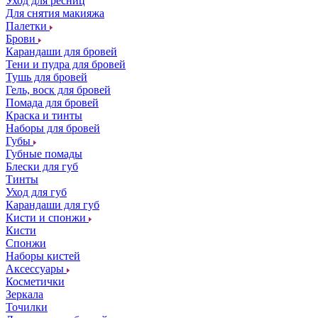
Уход для ресниц
Для снятия макияжа
Палетки
Брови
Карандаши для бровей
Тени и пудра для бровей
Тушь для бровей
Гель, воск для бровей
Помада для бровей
Краска и тинты
Наборы для бровей
Губы
Губные помады
Блески для губ
Тинты
Уход для губ
Карандаши для губ
Кисти и спонжи
Кисти
Спонжи
Наборы кистей
Аксессуары
Косметички
Зеркала
Точилки