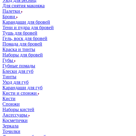
Уход для ресниц
Для снятия макияжа
Палетки
Брови
Карандаши для бровей
Тени и пудра для бровей
Тушь для бровей
Гель, воск для бровей
Помада для бровей
Краска и тинты
Наборы для бровей
Губы
Губные помады
Блески для губ
Тинты
Уход для губ
Карандаши для губ
Кисти и спонжи
Кисти
Спонжи
Наборы кистей
Аксессуары
Косметички
Зеркала
Точилки