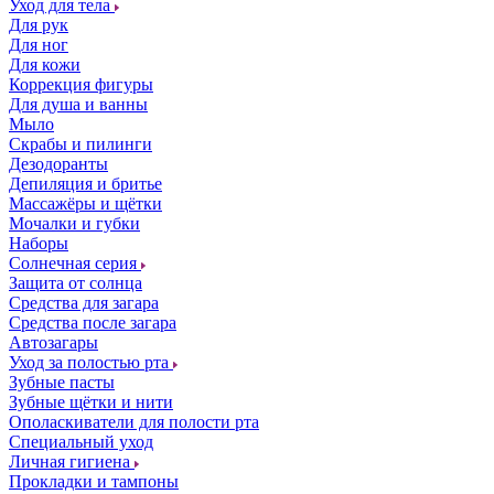
Уход для тела
Для рук
Для ног
Для кожи
Коррекция фигуры
Для душа и ванны
Мыло
Скрабы и пилинги
Дезодоранты
Депиляция и бритье
Массажёры и щётки
Мочалки и губки
Наборы
Солнечная серия
Защита от солнца
Средства для загара
Средства после загара
Автозагары
Уход за полостью рта
Зубные пасты
Зубные щётки и нити
Ополаскиватели для полости рта
Специальный уход
Личная гигиена
Прокладки и тампоны