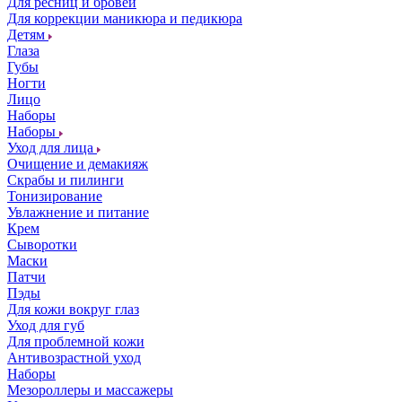
Для ресниц и бровей
Для коррекции маникюра и педикюра
Детям
Глаза
Губы
Ногти
Лицо
Наборы
Наборы
Уход для лица
Очищение и демакияж
Скрабы и пилинги
Тонизирование
Увлажнение и питание
Крем
Сыворотки
Маски
Патчи
Пэды
Для кожи вокруг глаз
Уход для губ
Для проблемной кожи
Антивозрастной уход
Наборы
Мезороллеры и массажеры