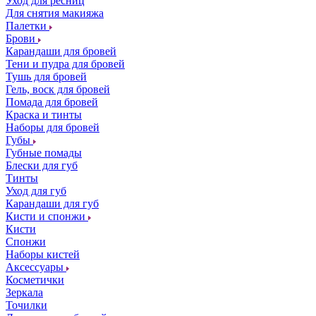
Уход для ресниц
Для снятия макияжа
Палетки
Брови
Карандаши для бровей
Тени и пудра для бровей
Тушь для бровей
Гель, воск для бровей
Помада для бровей
Краска и тинты
Наборы для бровей
Губы
Губные помады
Блески для губ
Тинты
Уход для губ
Карандаши для губ
Кисти и спонжи
Кисти
Спонжи
Наборы кистей
Аксессуары
Косметички
Зеркала
Точилки