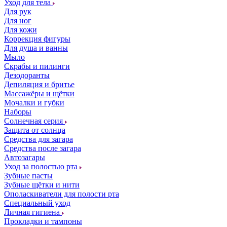
Уход для тела
Для рук
Для ног
Для кожи
Коррекция фигуры
Для душа и ванны
Мыло
Скрабы и пилинги
Дезодоранты
Депиляция и бритье
Массажёры и щётки
Мочалки и губки
Наборы
Солнечная серия
Защита от солнца
Средства для загара
Средства после загара
Автозагары
Уход за полостью рта
Зубные пасты
Зубные щётки и нити
Ополаскиватели для полости рта
Специальный уход
Личная гигиена
Прокладки и тампоны