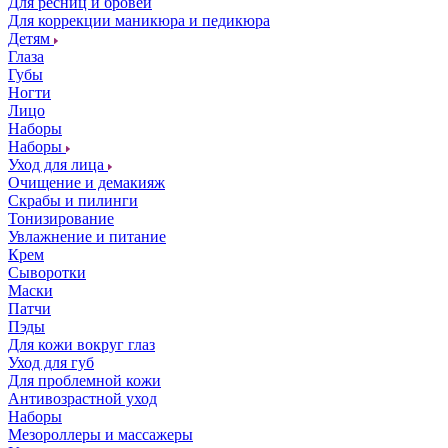
Для ресниц и бровей
Для коррекции маникюра и педикюра
Детям
Глаза
Губы
Ногти
Лицо
Наборы
Наборы
Уход для лица
Очищение и демакияж
Скрабы и пилинги
Тонизирование
Увлажнение и питание
Крем
Сыворотки
Маски
Патчи
Пэды
Для кожи вокруг глаз
Уход для губ
Для проблемной кожи
Антивозрастной уход
Наборы
Мезороллеры и массажеры