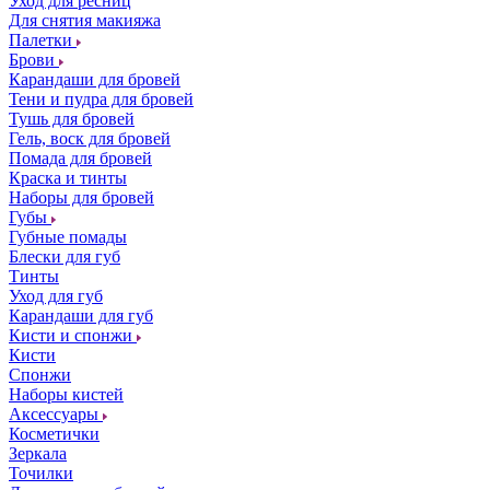
Уход для ресниц
Для снятия макияжа
Палетки
Брови
Карандаши для бровей
Тени и пудра для бровей
Тушь для бровей
Гель, воск для бровей
Помада для бровей
Краска и тинты
Наборы для бровей
Губы
Губные помады
Блески для губ
Тинты
Уход для губ
Карандаши для губ
Кисти и спонжи
Кисти
Спонжи
Наборы кистей
Аксессуары
Косметички
Зеркала
Точилки