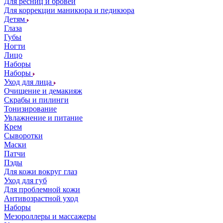
Для ресниц и бровей
Для коррекции маникюра и педикюра
Детям
Глаза
Губы
Ногти
Лицо
Наборы
Наборы
Уход для лица
Очищение и демакияж
Скрабы и пилинги
Тонизирование
Увлажнение и питание
Крем
Сыворотки
Маски
Патчи
Пэды
Для кожи вокруг глаз
Уход для губ
Для проблемной кожи
Антивозрастной уход
Наборы
Мезороллеры и массажеры