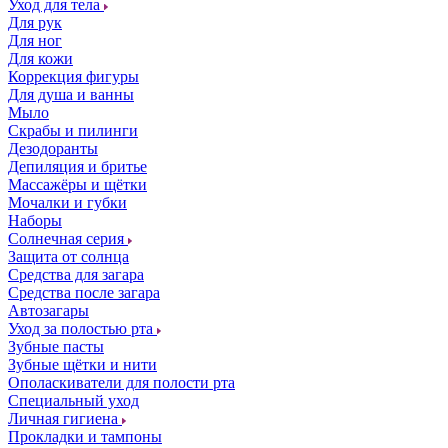
Уход для тела
Для рук
Для ног
Для кожи
Коррекция фигуры
Для душа и ванны
Мыло
Скрабы и пилинги
Дезодоранты
Депиляция и бритье
Массажёры и щётки
Мочалки и губки
Наборы
Солнечная серия
Защита от солнца
Средства для загара
Средства после загара
Автозагары
Уход за полостью рта
Зубные пасты
Зубные щётки и нити
Ополаскиватели для полости рта
Специальный уход
Личная гигиена
Прокладки и тампоны