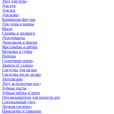
Уход для тела
Для рук
Для ног
Для кожи
Коррекция фигуры
Для душа и ванны
Мыло
Скрабы и пилинги
Дезодоранты
Депиляция и бритье
Массажёры и щётки
Мочалки и губки
Наборы
Солнечная серия
Защита от солнца
Средства для загара
Средства после загара
Автозагары
Уход за полостью рта
Зубные пасты
Зубные щётки и нити
Ополаскиватели для полости рта
Специальный уход
Личная гигиена
Прокладки и тампоны