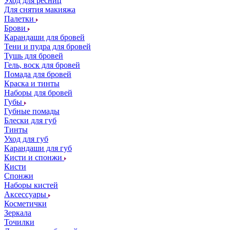
Уход для ресниц
Для снятия макияжа
Палетки
Брови
Карандаши для бровей
Тени и пудра для бровей
Тушь для бровей
Гель, воск для бровей
Помада для бровей
Краска и тинты
Наборы для бровей
Губы
Губные помады
Блески для губ
Тинты
Уход для губ
Карандаши для губ
Кисти и спонжи
Кисти
Спонжи
Наборы кистей
Аксессуары
Косметички
Зеркала
Точилки