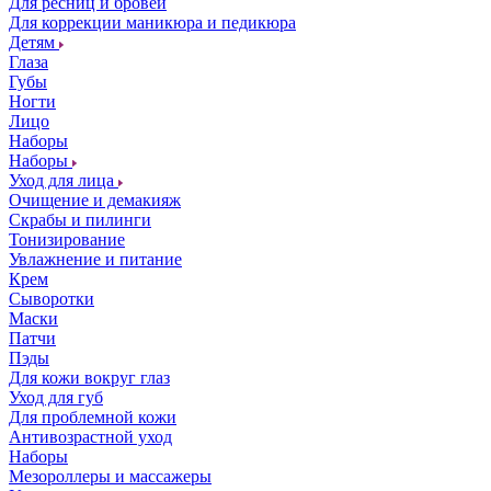
Для ресниц и бровей
Для коррекции маникюра и педикюра
Детям
Глаза
Губы
Ногти
Лицо
Наборы
Наборы
Уход для лица
Очищение и демакияж
Скрабы и пилинги
Тонизирование
Увлажнение и питание
Крем
Сыворотки
Маски
Патчи
Пэды
Для кожи вокруг глаз
Уход для губ
Для проблемной кожи
Антивозрастной уход
Наборы
Мезороллеры и массажеры