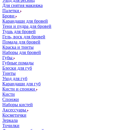
Уход для ресниц
Для снятия макияжа
Палетки
Брови
Карандаши для бровей
Тени и пудра для бровей
Тушь для бровей
Гель, воск для бровей
Помада для бровей
Краска и тинты
Наборы для бровей
Губы
Губные помады
Блески для губ
Тинты
Уход для губ
Карандаши для губ
Кисти и спонжи
Кисти
Спонжи
Наборы кистей
Аксессуары
Косметички
Зеркала
Точилки