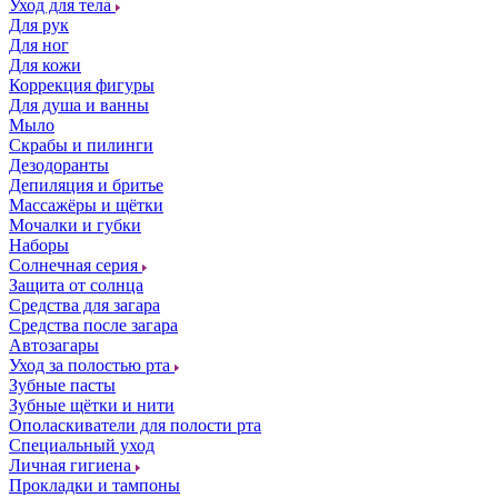
Уход для тела
Для рук
Для ног
Для кожи
Коррекция фигуры
Для душа и ванны
Мыло
Скрабы и пилинги
Дезодоранты
Депиляция и бритье
Массажёры и щётки
Мочалки и губки
Наборы
Солнечная серия
Защита от солнца
Средства для загара
Средства после загара
Автозагары
Уход за полостью рта
Зубные пасты
Зубные щётки и нити
Ополаскиватели для полости рта
Специальный уход
Личная гигиена
Прокладки и тампоны