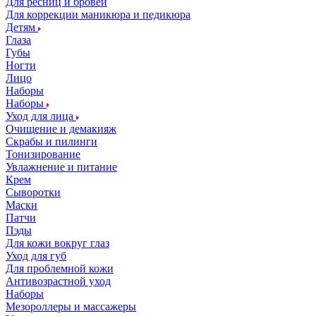
Для ресниц и бровей
Для коррекции маникюра и педикюра
Детям
Глаза
Губы
Ногти
Лицо
Наборы
Наборы
Уход для лица
Очищение и демакияж
Скрабы и пилинги
Тонизирование
Увлажнение и питание
Крем
Сыворотки
Маски
Патчи
Пэды
Для кожи вокруг глаз
Уход для губ
Для проблемной кожи
Антивозрастной уход
Наборы
Мезороллеры и массажеры