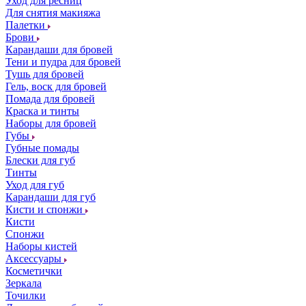
Уход для ресниц
Для снятия макияжа
Палетки
Брови
Карандаши для бровей
Тени и пудра для бровей
Тушь для бровей
Гель, воск для бровей
Помада для бровей
Краска и тинты
Наборы для бровей
Губы
Губные помады
Блески для губ
Тинты
Уход для губ
Карандаши для губ
Кисти и спонжи
Кисти
Спонжи
Наборы кистей
Аксессуары
Косметички
Зеркала
Точилки