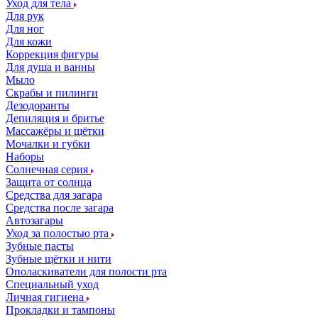
Уход для тела
Для рук
Для ног
Для кожи
Коррекция фигуры
Для душа и ванны
Мыло
Скрабы и пилинги
Дезодоранты
Депиляция и бритье
Массажёры и щётки
Мочалки и губки
Наборы
Солнечная серия
Защита от солнца
Средства для загара
Средства после загара
Автозагары
Уход за полостью рта
Зубные пасты
Зубные щётки и нити
Ополаскиватели для полости рта
Специальный уход
Личная гигиена
Прокладки и тампоны