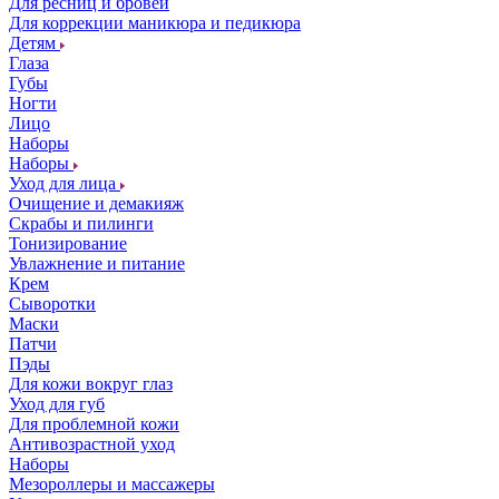
Для ресниц и бровей
Для коррекции маникюра и педикюра
Детям
Глаза
Губы
Ногти
Лицо
Наборы
Наборы
Уход для лица
Очищение и демакияж
Скрабы и пилинги
Тонизирование
Увлажнение и питание
Крем
Сыворотки
Маски
Патчи
Пэды
Для кожи вокруг глаз
Уход для губ
Для проблемной кожи
Антивозрастной уход
Наборы
Мезороллеры и массажеры