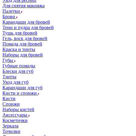
Уход для ресниц
Для снятия макияжа
Палетки
Брови
Карандаши для бровей
Тени и пудра для бровей
Тушь для бровей
Гель, воск для бровей
Помада для бровей
Краска и тинты
Наборы для бровей
Губы
Губные помады
Блески для губ
Тинты
Уход для губ
Карандаши для губ
Кисти и спонжи
Кисти
Спонжи
Наборы кистей
Аксессуары
Косметички
Зеркала
Точилки