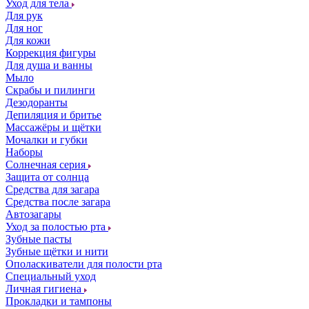
Уход для тела
Для рук
Для ног
Для кожи
Коррекция фигуры
Для душа и ванны
Мыло
Скрабы и пилинги
Дезодоранты
Депиляция и бритье
Массажёры и щётки
Мочалки и губки
Наборы
Солнечная серия
Защита от солнца
Средства для загара
Средства после загара
Автозагары
Уход за полостью рта
Зубные пасты
Зубные щётки и нити
Ополаскиватели для полости рта
Специальный уход
Личная гигиена
Прокладки и тампоны