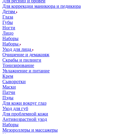
Для ресниц и бровей
Для коррекции маникюра и педикюра
Детям
Глаза
Губы
Ногти
Лицо
Наборы
Наборы
Уход для лица
Очищение и демакияж
Скрабы и пилинги
Тонизирование
Увлажнение и питание
Крем
Сыворотки
Маски
Патчи
Пэды
Для кожи вокруг глаз
Уход для губ
Для проблемной кожи
Антивозрастной уход
Наборы
Мезороллеры и массажеры