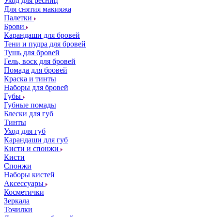
Уход для ресниц
Для снятия макияжа
Палетки
Брови
Карандаши для бровей
Тени и пудра для бровей
Тушь для бровей
Гель, воск для бровей
Помада для бровей
Краска и тинты
Наборы для бровей
Губы
Губные помады
Блески для губ
Тинты
Уход для губ
Карандаши для губ
Кисти и спонжи
Кисти
Спонжи
Наборы кистей
Аксессуары
Косметички
Зеркала
Точилки