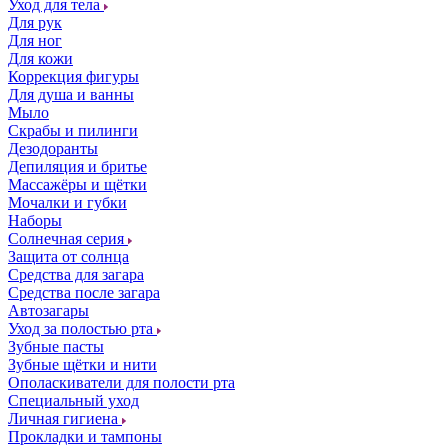
Уход для тела
Для рук
Для ног
Для кожи
Коррекция фигуры
Для душа и ванны
Мыло
Скрабы и пилинги
Дезодоранты
Депиляция и бритье
Массажёры и щётки
Мочалки и губки
Наборы
Солнечная серия
Защита от солнца
Средства для загара
Средства после загара
Автозагары
Уход за полостью рта
Зубные пасты
Зубные щётки и нити
Ополаскиватели для полости рта
Специальный уход
Личная гигиена
Прокладки и тампоны