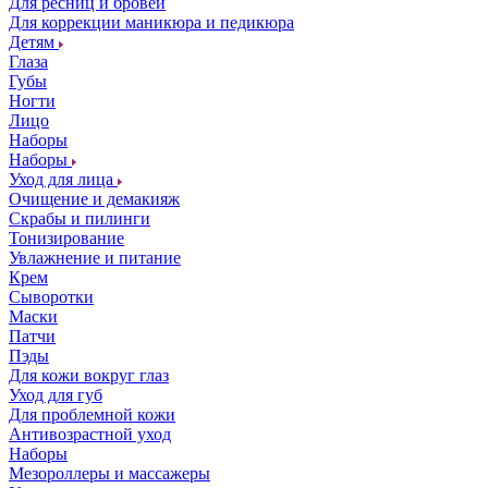
Для ресниц и бровей
Для коррекции маникюра и педикюра
Детям
Глаза
Губы
Ногти
Лицо
Наборы
Наборы
Уход для лица
Очищение и демакияж
Скрабы и пилинги
Тонизирование
Увлажнение и питание
Крем
Сыворотки
Маски
Патчи
Пэды
Для кожи вокруг глаз
Уход для губ
Для проблемной кожи
Антивозрастной уход
Наборы
Мезороллеры и массажеры