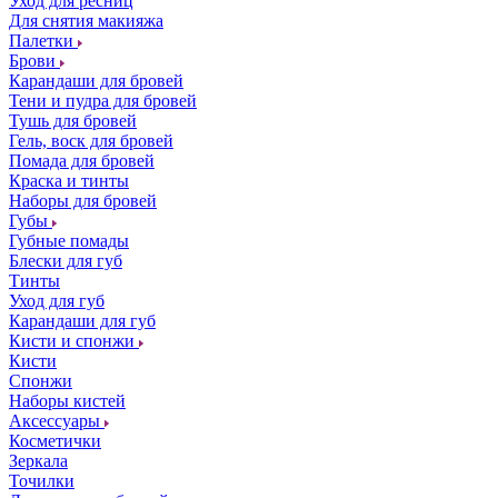
Уход для ресниц
Для снятия макияжа
Палетки
Брови
Карандаши для бровей
Тени и пудра для бровей
Тушь для бровей
Гель, воск для бровей
Помада для бровей
Краска и тинты
Наборы для бровей
Губы
Губные помады
Блески для губ
Тинты
Уход для губ
Карандаши для губ
Кисти и спонжи
Кисти
Спонжи
Наборы кистей
Аксессуары
Косметички
Зеркала
Точилки