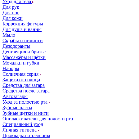
Уход для тела
Для рук
Для ног
Для кожи
Коррекция фигуры
Для душа и ванны
Мыло
Скрабы и пилинги
Дезодоранты
Депиляция и бритье
Массажёры и щётки
Мочалки и губки
Наборы
Солнечная серия
Защита от солнца
Средства для загара
Средства после загара
Автозагары
Уход за полостью рта
Зубные пасты
Зубные щётки и нити
Ополаскиватели для полости рта
Специальный уход
Личная гигиена
Прокладки и тампоны