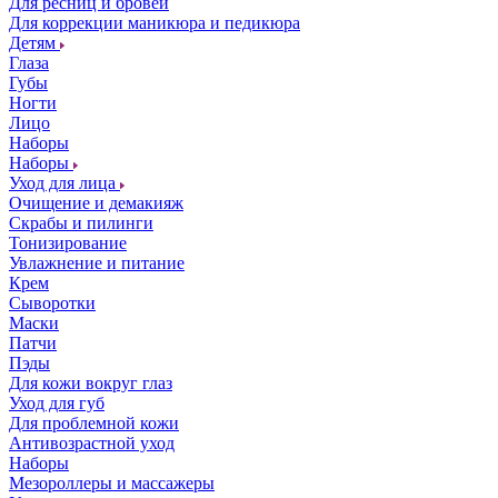
Для ресниц и бровей
Для коррекции маникюра и педикюра
Детям
Глаза
Губы
Ногти
Лицо
Наборы
Наборы
Уход для лица
Очищение и демакияж
Скрабы и пилинги
Тонизирование
Увлажнение и питание
Крем
Сыворотки
Маски
Патчи
Пэды
Для кожи вокруг глаз
Уход для губ
Для проблемной кожи
Антивозрастной уход
Наборы
Мезороллеры и массажеры