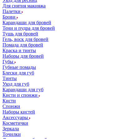
Уход для ресниц
Для снятия макияжа
Палетки
Брови
Карандаши для бровей
Тени и пудра для бровей
Тушь для бровей
Гель, воск для бровей
Помада для бровей
Краска и тинты
Наборы для бровей
Губы
Губные помады
Блески для губ
Тинты
Уход для губ
Карандаши для губ
Кисти и спонжи
Кисти
Спонжи
Наборы кистей
Аксессуары
Косметички
Зеркала
Точилки