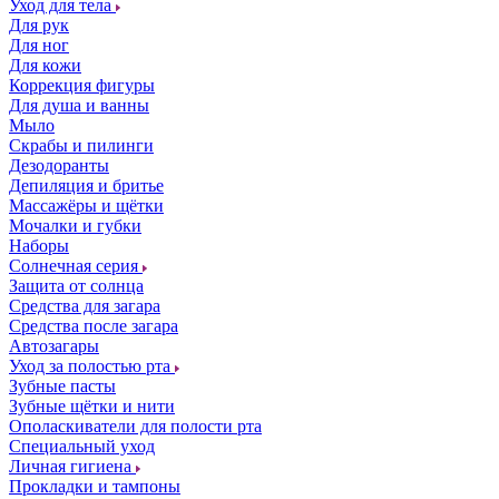
Уход для тела
Для рук
Для ног
Для кожи
Коррекция фигуры
Для душа и ванны
Мыло
Скрабы и пилинги
Дезодоранты
Депиляция и бритье
Массажёры и щётки
Мочалки и губки
Наборы
Солнечная серия
Защита от солнца
Средства для загара
Средства после загара
Автозагары
Уход за полостью рта
Зубные пасты
Зубные щётки и нити
Ополаскиватели для полости рта
Специальный уход
Личная гигиена
Прокладки и тампоны