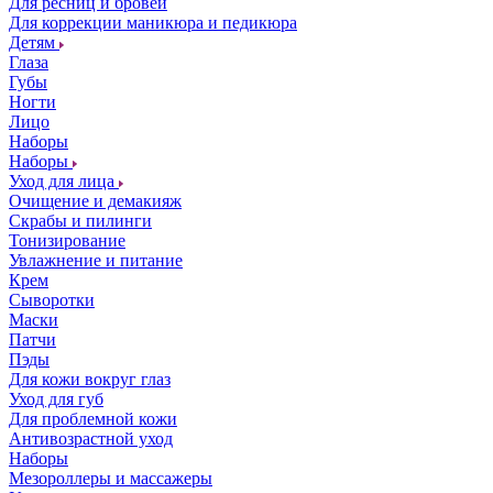
Для ресниц и бровей
Для коррекции маникюра и педикюра
Детям
Глаза
Губы
Ногти
Лицо
Наборы
Наборы
Уход для лица
Очищение и демакияж
Скрабы и пилинги
Тонизирование
Увлажнение и питание
Крем
Сыворотки
Маски
Патчи
Пэды
Для кожи вокруг глаз
Уход для губ
Для проблемной кожи
Антивозрастной уход
Наборы
Мезороллеры и массажеры