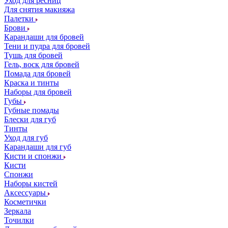
Уход для ресниц
Для снятия макияжа
Палетки
Брови
Карандаши для бровей
Тени и пудра для бровей
Тушь для бровей
Гель, воск для бровей
Помада для бровей
Краска и тинты
Наборы для бровей
Губы
Губные помады
Блески для губ
Тинты
Уход для губ
Карандаши для губ
Кисти и спонжи
Кисти
Спонжи
Наборы кистей
Аксессуары
Косметички
Зеркала
Точилки