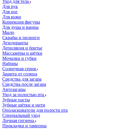
Уход для тела
Для рук
Для ног
Для кожи
Коррекция фигуры
Для душа и ванны
Мыло
Скрабы и пилинги
Дезодоранты
Депиляция и бритье
Массажёры и щётки
Мочалки и губки
Наборы
Солнечная серия
Защита от солнца
Средства для загара
Средства после загара
Автозагары
Уход за полостью рта
Зубные пасты
Зубные щётки и нити
Ополаскиватели для полости рта
Специальный уход
Личная гигиена
Прокладки и тампоны