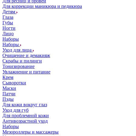
Для ресниц и бровей
Для коррекции маникюра и педикюра
Детям
Глаза
Губы
Ногти
Лицо
Наборы
Наборы
Уход для лица
Очищение и демакияж
Скрабы и пилинги
Тонизирование
Увлажнение и питание
Крем
Сыворотки
Маски
Патчи
Пэды
Для кожи вокруг глаз
Уход для губ
Для проблемной кожи
Антивозрастной уход
Наборы
Мезороллеры и массажеры