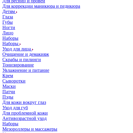
Для ресниц и бровей
Для коррекции маникюра и педикюра
Детям
Глаза
Губы
Ногти
Лицо
Наборы
Наборы
Уход для лица
Очищение и демакияж
Скрабы и пилинги
Тонизирование
Увлажнение и питание
Крем
Сыворотки
Маски
Патчи
Пэды
Для кожи вокруг глаз
Уход для губ
Для проблемной кожи
Антивозрастной уход
Наборы
Мезороллеры и массажеры