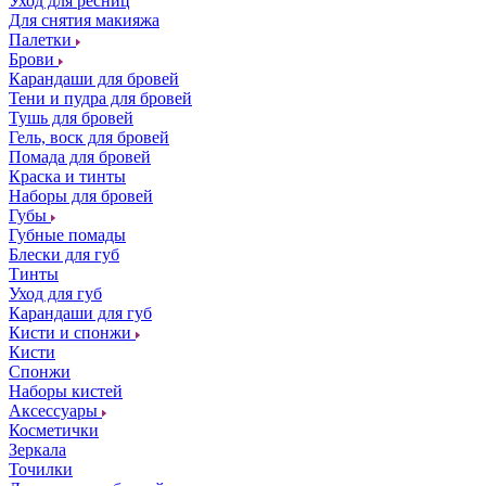
Уход для ресниц
Для снятия макияжа
Палетки
Брови
Карандаши для бровей
Тени и пудра для бровей
Тушь для бровей
Гель, воск для бровей
Помада для бровей
Краска и тинты
Наборы для бровей
Губы
Губные помады
Блески для губ
Тинты
Уход для губ
Карандаши для губ
Кисти и спонжи
Кисти
Спонжи
Наборы кистей
Аксессуары
Косметички
Зеркала
Точилки