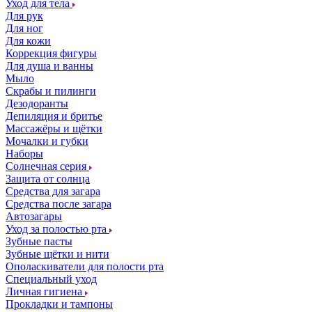
Уход для тела
Для рук
Для ног
Для кожи
Коррекция фигуры
Для душа и ванны
Мыло
Скрабы и пилинги
Дезодоранты
Депиляция и бритье
Массажёры и щётки
Мочалки и губки
Наборы
Солнечная серия
Защита от солнца
Средства для загара
Средства после загара
Автозагары
Уход за полостью рта
Зубные пасты
Зубные щётки и нити
Ополаскиватели для полости рта
Специальный уход
Личная гигиена
Прокладки и тампоны