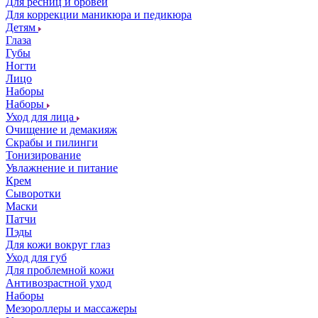
Для ресниц и бровей
Для коррекции маникюра и педикюра
Детям
Глаза
Губы
Ногти
Лицо
Наборы
Наборы
Уход для лица
Очищение и демакияж
Скрабы и пилинги
Тонизирование
Увлажнение и питание
Крем
Сыворотки
Маски
Патчи
Пэды
Для кожи вокруг глаз
Уход для губ
Для проблемной кожи
Антивозрастной уход
Наборы
Мезороллеры и массажеры