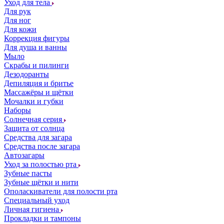
Уход для тела
Для рук
Для ног
Для кожи
Коррекция фигуры
Для душа и ванны
Мыло
Скрабы и пилинги
Дезодоранты
Депиляция и бритье
Массажёры и щётки
Мочалки и губки
Наборы
Солнечная серия
Защита от солнца
Средства для загара
Средства после загара
Автозагары
Уход за полостью рта
Зубные пасты
Зубные щётки и нити
Ополаскиватели для полости рта
Специальный уход
Личная гигиена
Прокладки и тампоны