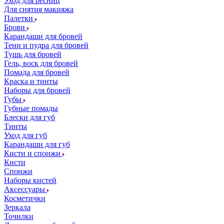
Уход для ресниц
Для снятия макияжа
Палетки
Брови
Карандаши для бровей
Тени и пудра для бровей
Тушь для бровей
Гель, воск для бровей
Помада для бровей
Краска и тинты
Наборы для бровей
Губы
Губные помады
Блески для губ
Тинты
Уход для губ
Карандаши для губ
Кисти и спонжи
Кисти
Спонжи
Наборы кистей
Аксессуары
Косметички
Зеркала
Точилки